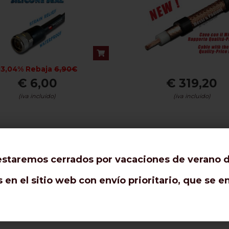
13,04% Rebaja
6,90€
€ 6,00
€ 319,20
(iva incluido)
(iva incluido)
ST-FLEX 10 /.400" : 20
7/16 macho (13 m
metros
staremos cerrados por vacaciones de verano de
en el sitio web con envío prioritario, que se 