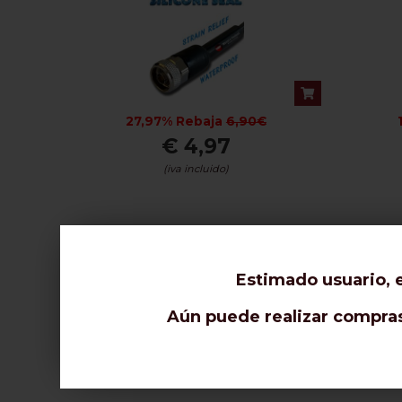
27,97% Rebaja
6,90€
€ 4,97
(iva incluido)
CONTEST-FLEX 10 /.400" : 30
CONTE
metros
Estimado usuario, e
Aún puede realizar compras 