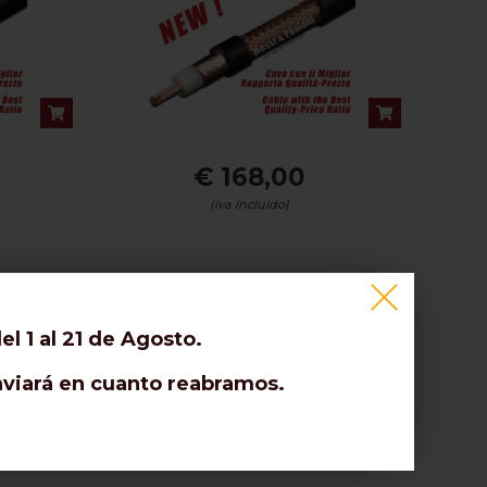
€ 168,00
(iva incluido)
m)
l 1 al 21 de Agosto.
enviará en cuanto reabramos.