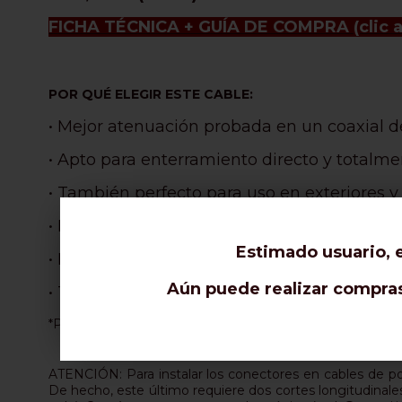
FICHA TÉCNICA + GUÍA DE COMPRA
(clic 
POR QUÉ ELEGIR ESTE CABLE:
• Mejor atenuación probada en un coaxial
• Apto para enterramiento directo y totalm
• También perfecto para uso en exteriores y 
• Robustez y resistencia superlativas gracia
Estimado usuario, e
• Increíble ligereza: 45% más ligero que el 
Aún puede realizar compras 
• Trenza súper gruesa de 192 hilos que cond
*Para curvas muy cerradas y antenas de rotor, elija U
ATENCIÓN: Para instalar los conectores en cables de po
De hecho, este último requiere dos cortes longitudinales