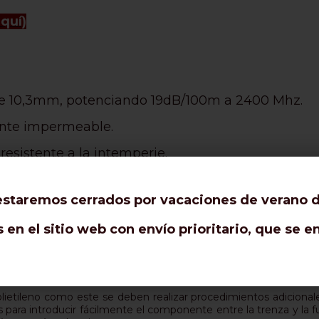
aquí)
 de 10,3mm, potenciando 19dB/100m a 2400 Mhz.
ente impermeable.
resistente a la intemperie.
s a la funda antidesgarro de PE.
staremos cerrados por vacaciones de verano de
cable medio de 10,3 mm.
en el sitio web con envío prioritario, que se 
uce a una reducción drástica del ruido de fondo.
LTRAFLEX 10 o HYPERFLEX 10.
lietileno como este se deben realizar procedimientos adiciona
 para introducir fácilmente el componente entre la trenza y la 