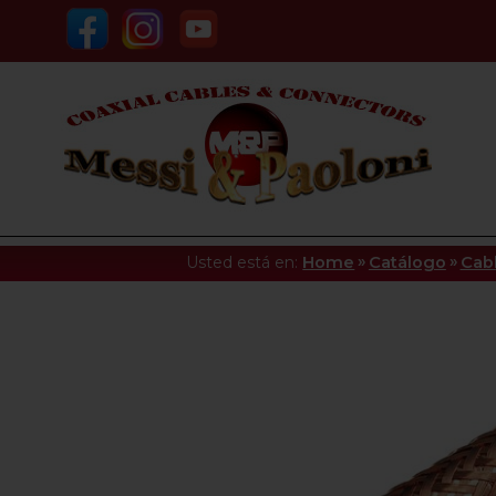
»
»
Usted está en:
Home
Catálogo
Cab