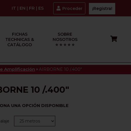
IT
|
EN
|
FR
|
ES
Proceder
¡Registra!
FICHAS
SOBRE
TECHNICAS &
NOSOTROS
CATÁLOGO
⭐ ⭐ ⭐ ⭐ ⭐
»
de Amplificación
AIRBORNE 10 /.400"
BORNE 10 /.400"
IONA UNA OPCIÓN DISPONIBLE
laje