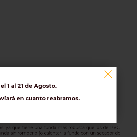
l 1 al 21 de Agosto.
enviará en cuanto reabramos.
les, ya que tiene una funda más robusta que los de PVC.
funda sin romperlo (o calentar la funda con un secador de