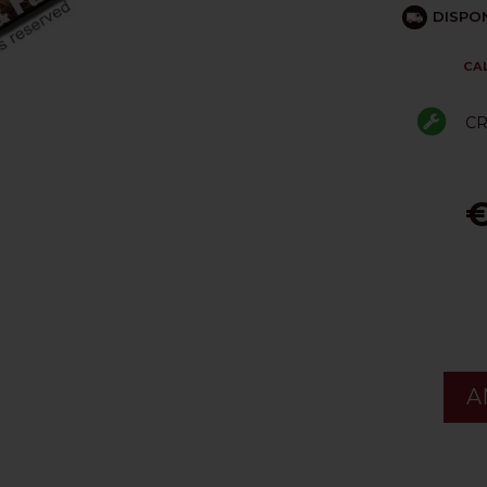
DISPON
CA
CR
€
A