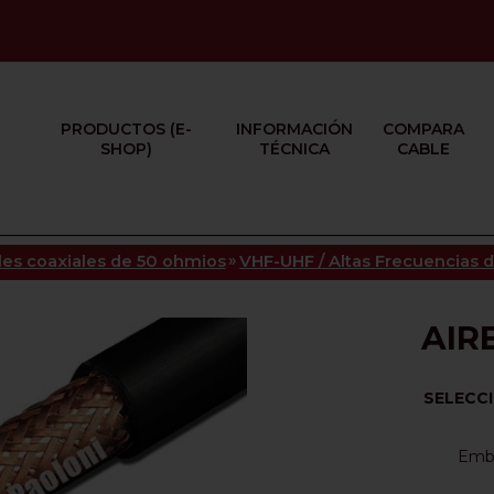
PRODUCTOS (E-
INFORMACIÓN
COMPARA
SHOP)
TÉCNICA
CABLE
»
les coaxiales de 50 ohmios
VHF-UHF / Altas Frecuencias 
AIR
SELECC
Emba