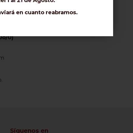
l 1 al 21 de Agosto.
nto del cable:
enviará en cuanto reabramos.
(Uo/U)
(Uo/U)
Uo/U)
 m
.
Síguenos en