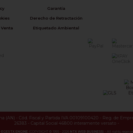
icy
Garantía
okies
Derecho de Retractación
 Venta
Etiquetado Ambiental
na
(
AN
) -
Cód. Fiscal y Partida IVA 00109100420
-
Reg. de Empr
26383
-
Capital Social 46800 interamente versato
-
©
EGESTX ENGINE
(COPYRIGHT © 1995 - 2026
NTX WEB BUSINESS
) - All rights reserve