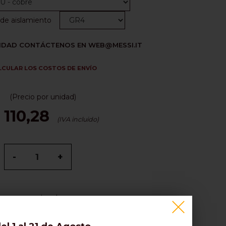
o de aislamiento
LIDAD CONTÁCTENOS EN WEB@MESSI.IT
LCULAR LOS COSTOS DE ENVÍO
(Precio por unidad)
 110,28
(IVA incluido)
-
+
rma y antirrobo.