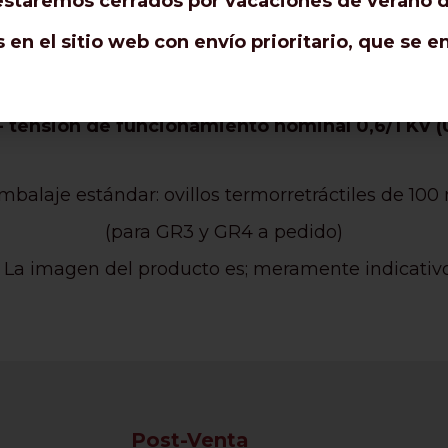
staremos cerrados por vacaciones de verano de
 prueba en la funda identifica el grado de aislamie
en el sitio web con envío prioritario, que se 
 tensión de funcionamiento nominal 300/300 V 
 tensión nominal de funcionamiento 450/750 V 
 tensión de funcionamiento nominal 0,6/1 KV (
mbalaje estándar: ovillos termorretráctiles de 100
(para GR3 y GR4 a pedido)
* La imagen del producto es; meramente indicativo
Post-Venta