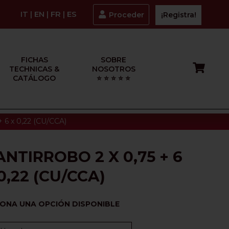
IT
|
EN
|
FR
|
ES
Proceder
¡Registra!
FICHAS
SOBRE
TECHNICAS &
NOSOTROS
CATÁLOGO
⭐ ⭐ ⭐ ⭐ ⭐
 + 6 x 0,22 (CU/CCA)
NTIRROBO 2 X 0,75 + 6
0,22 (CU/CCA)
IONA UNA OPCIÓN DISPONIBLE