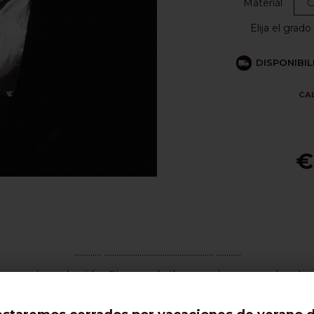
Material
Elija el grad
DISPONIBI
CA
€
............. .................................................... ............
para instalación fija y móvil para sistemas de ala