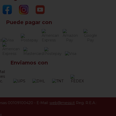
Puede pagar con
Enviamos con
esas 00109100420
-
E-Mail:
web@messi.it
Reg. R.E.A.:
d.