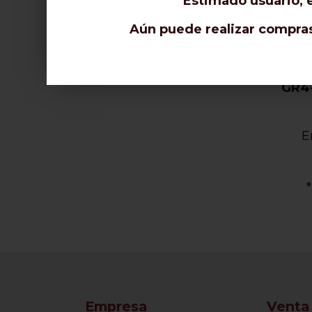
Estimado usuario, e
El voltaje de
Aún puede realizar compras 
GR2 -
GR3 -
GR4-
E
Empresa
Venta