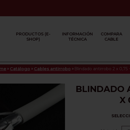
PRODUCTOS (E-
INFORMACIÓN
COMPARA
SHOP)
TÉCNICA
CABLE
»
»
»
me
Catálogo
Cables antirrobo
Blindado antirrobo 2 x 0,75
BLINDADO A
X 
SELECC