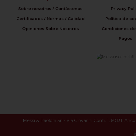
Sobre nosotros / Contáctenos
Privacy Pol
Certificados / Normas / Calidad
Política de co
Opiniones Sobre Nosotros
Condiciones de
Pagos
Messi & Paoloni Srl
-
Via Giovanni Conti, 1
,
60131
,
Anco