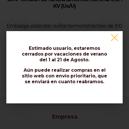
KV (Uo/U)
Embalaje estándar: ovillos termorretráctiles de 100
m
(para GR3 y GR4 a pedido)
Estimado usuario, estaremos
* La imagen del producto es; meramente
cerrados por vacaciones de verano
del 1 al 21 de Agosto.
indicativo.
Aún puede realizar compras en el
sitio web con envío prioritario, que
se enviará en cuanto reabramos.
Empresa