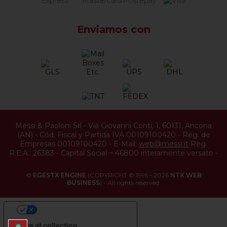
Enviamos con
Messi & Paoloni Srl
-
Via Giovanni Conti, 1
,
60131
,
Ancona
(
AN
) -
Cód. Fiscal y Partida IVA 00109100420
-
Reg. de
Empresas 00109100420
-
E-Mail:
web@messi.it
Reg.
R.E.A.: 26383
-
Capital Social ¬ 46800 interamente versato
-
©
EGESTX ENGINE
(COPYRIGHT © 1995 - 2026
NTX WEB
BUSINESS
) - All rights reserved.
YOUR PRIVACY CHOICES
Notice at collection