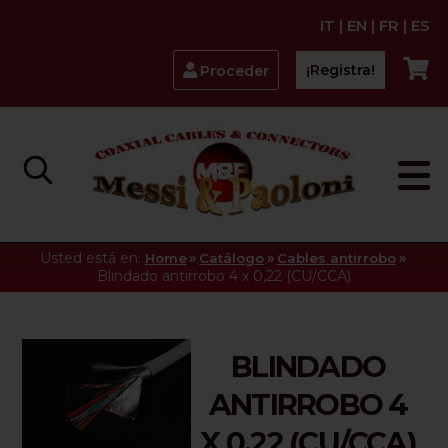
IT
|
EN
|
FR
|
ES
¡Registra!
Proceder
Usted está en:
»
»
»
Home
Catálogo
Cables antirrobo
Blindado antirrobo 4 x 0,22 (CU/CCA)
BLINDADO
ANTIRROBO 4
X 0,22 (CU/CCA)