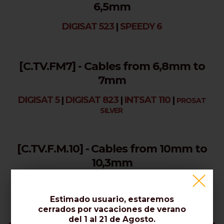
6,5mm
DIGISAT 523
|
SPEEDY 6
[C.TV.FM7] - Cables from 6,8mm to
7mm
DIGISAT 5
|
DIGISAT 823
|
INTSAT 110
|
PROSAT
SILVER
[C.TV.F.M.10] - Cables from 10mm to
10,3mm
DIGISAT IK 12
|
INTSAT 170
Estimado usuario, estaremos
cerrados por vacaciones de verano
del 1 al 21 de Agosto.