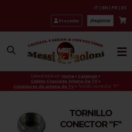
IT
|
EN
|
FR
|
ES
¡Registra!
Proceder
Usted está en:
»
»
Home
Catálogo
»
Cables Coaxiales Antena De TV
»
Tornillo conector "F"
Conectores de antena de TV
TORNILLO
CONECTOR "F"