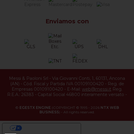
Enviamos con
Messi & Paoloni Srl
-
Via Giovanni Conti, 1
,
60131
,
Ancona
(
AN
) -
Cód. Fiscal y Partida IVA 00109100420
-
Reg. de
Empresas 00109100420
-
E-Mail:
web@messi.it
Reg.
R.E.A.: 26383
-
Capital Social 46800 interamente versato
-
©
EGESTX ENGINE
(COPYRIGHT © 1995 - 2026
NTX WEB
BUSINESS
) - All rights reserved.
YOUR PRIVACY CHOICES