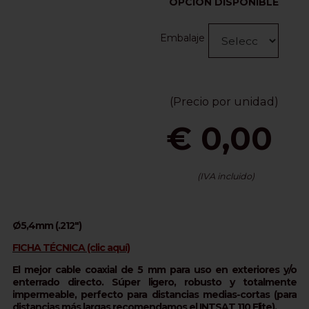
OPCIÓN DISPONIBLE
Embalaje
(Precio por unidad)
€ 0,00
(IVA incluido)
Ø5,4mm (.212")
FICHA TÉCNICA (clic aquí)
El mejor cable coaxial de 5 mm para uso en exteriores y/o
enterrado directo. Súper ligero, robusto y totalmente
impermeable, perfecto para distancias medias-cortas (para
distancias más largas recomendamos el INTSAT 110 Elite).