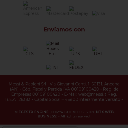
Enviamos con
Messi & Paoloni Srl
-
Via Giovanni Conti, 1
,
60131
,
Ancona
(
AN
) -
Cód. Fiscal y Partida IVA 00109100420
-
Reg. de
Empresas 00109100420
-
E-Mail:
web@messi.it
Reg.
R.E.A.: 26383
-
Capital Social ¬ 46800 interamente versato
-
©
EGESTX ENGINE
(COPYRIGHT © 1995 - 2026
NTX WEB
BUSINESS
) - All rights reserved.