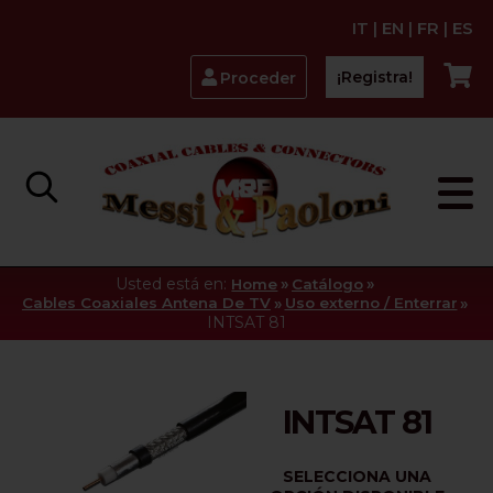
IT
|
EN
|
FR
|
ES
¡Registra!
Proceder
Usted está en:
»
»
Home
Catálogo
»
»
Cables Coaxiales Antena De TV
Uso externo / Enterrar
INTSAT 81
INTSAT 81
SELECCIONA UNA