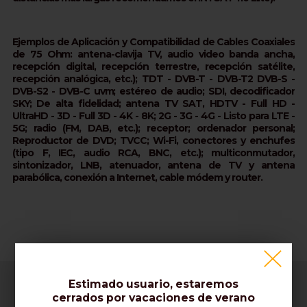
Ejemplos de Aplicación y Compatibilidad de Cables Coaxiales
de 75 Ohm: antena-clavija TV, audio video banda ancha,
recepción digital, recepción terrestre, recepción satélite,
recepción analógica, etc.); TDT - DVB-T - DVB-T2 DVB-S -
DVB-S2 - DVB-C uvm; estéreo de audio; SDI, decodificador
SKY; De alta fidelidad; antena TV SAT, HDTV - Full HD -
UltraHD - 3D - Full 3D - 4K - 8K; 2G - 3G - 4G - Listo para LTE -
5G; radio (FM, DAB, etc.); receptor; ordenador personal;
Reproductor de DVD; TVCC; Wi-Fi, conectores y enchufes
(tipo F, IEC, audio RCA, BNC, etc.); multiconmutador,
sintonizador, LNB, atenuador, antena de TV y antena
parabólica, conexión a Internet, cable módem y router.
Estimado usuario, estaremos
cerrados por vacaciones de verano