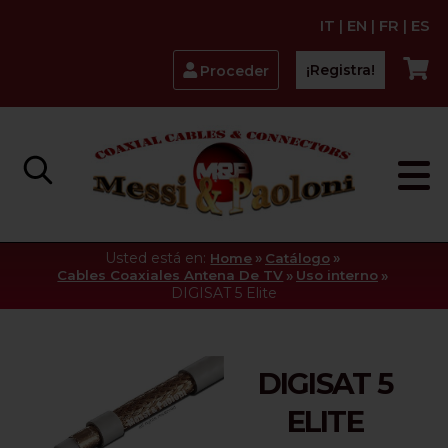
IT
|
EN
|
FR
|
ES
¡Registra!
Proceder
Usted está en:
»
»
Home
Catálogo
»
»
Cables Coaxiales Antena De TV
Uso interno
DIGISAT 5 Elite
DIGISAT 5
ELITE