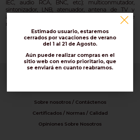
IEC, audio RCA, BNC, etc.); multiconmutador,
sintonizador, LNB, atenuador, antena de TV y
antena parabólica, conexión a Internet, cable
módem y router.
Estimado usuario, estaremos
cerrados por vacaciones de verano
del 1 al 21 de Agosto.
Aún puede realizar compras en el
sitio web con envío prioritario, que
se enviará en cuanto reabramos.
Empresa
Sobre nosotros / Contáctenos
Certificados / Normas / Calidad
Opiniones Sobre Nosotros