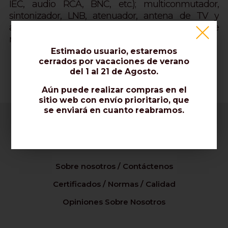
IEC, audio RCA, BNC, etc.); multiconmutador,
sintonizador, LNB, atenuador, antena de TV y
antena parabólica, conexión a Internet, cable
módem y router.
Estimado usuario, estaremos
cerrados por vacaciones de verano
del 1 al 21 de Agosto.
Aún puede realizar compras en el
sitio web con envío prioritario, que
se enviará en cuanto reabramos.
Empresa
Sobre nosotros / Contáctenos
Certificados / Normas / Calidad
Opiniones Sobre Nosotros