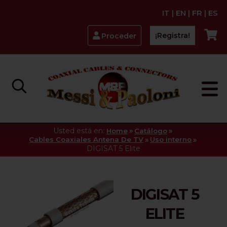
IT
|
EN
|
FR
|
ES
¡Registra!
Proceder
Usted está en:
»
»
Home
Catálogo
»
»
Cables Coaxiales Antena De TV
Uso interno
DIGISAT 5 Elite
DIGISAT 5
ELITE