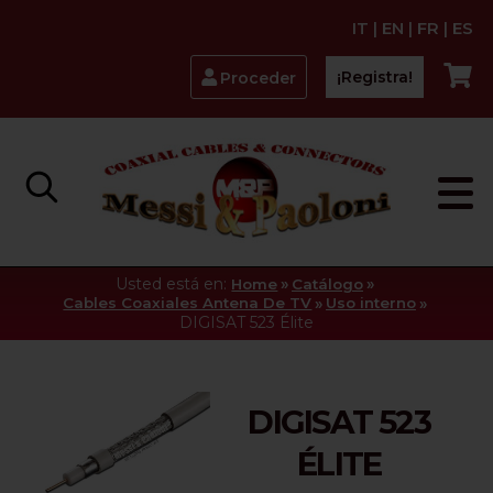
IT
|
EN
|
FR
|
ES
¡Registra!
Proceder
Usted está en:
»
»
Home
Catálogo
»
»
Cables Coaxiales Antena De TV
Uso interno
DIGISAT 523 Élite
DIGISAT 523
ÉLITE