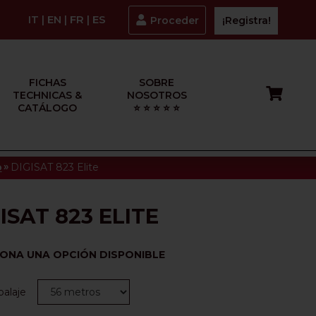
IT
|
EN
|
FR
|
ES
Proceder
¡Registra!
FICHAS
SOBRE
TECHNICAS &
NOSOTROS
CATÁLOGO
⭐ ⭐ ⭐ ⭐ ⭐
»
o
DIGISAT 823 Elite
ISAT 823 ELITE
IONA UNA OPCIÓN DISPONIBLE
alaje