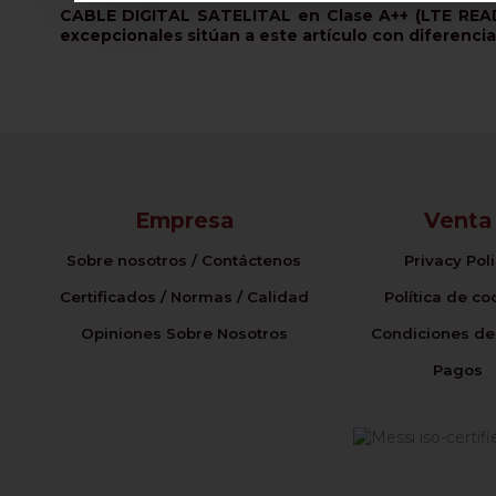
CABLE DIGITAL SATELITAL en Clase A++ (LTE READY
excepcionales sitúan a este artículo con diferencia
Empresa
Venta
Sobre nosotros / Contáctenos
Privacy Pol
Certificados / Normas / Calidad
Política de co
Opiniones Sobre Nosotros
Condiciones de
Pagos