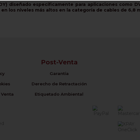
) diseñado específicamente para aplicaciones como DVB
 en los niveles más altos en la categoría de cables de 6,8 
Post-Venta
icy
Garantía
okies
Derecho de Retractación
 Venta
Etiquetado Ambiental