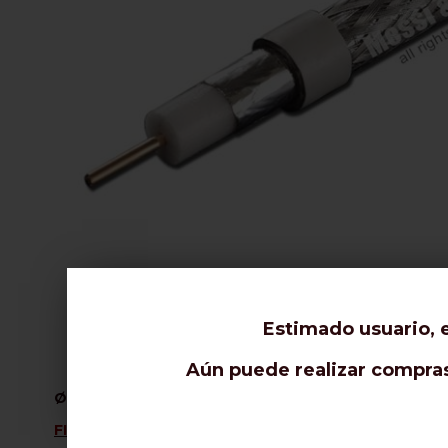
Estimado usuario, e
Aún puede realizar compras 
Ø6,8mm (.267")
FICHA TÉCNICA (clic aquí)