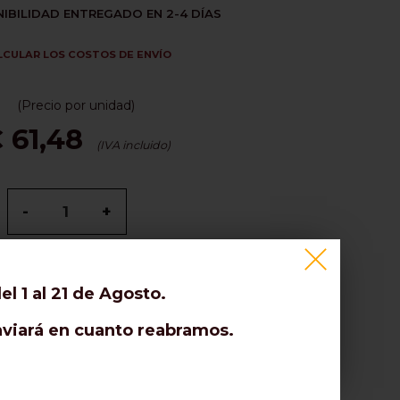
IBILIDAD ENTREGADO EN 2-4 DÍAS
LCULAR LOS COSTOS DE ENVÍO
(Precio por unidad)
 61,48
(IVA incluido)
-
+
ÑADIR AL CARRITO
l 1 al 21 de Agosto.
enviará en cuanto reabramos.