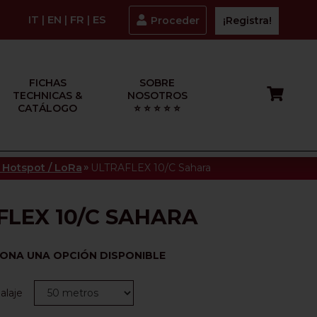
IT
|
EN
|
FR
|
ES
Proceder
¡Registra!
FICHAS
SOBRE
TECHNICAS &
NOSOTROS
CATÁLOGO
⭐ ⭐ ⭐ ⭐ ⭐
»
 Hotspot / LoRa
ULTRAFLEX 10/C Sahara
FLEX 10/C SAHARA
IONA UNA OPCIÓN DISPONIBLE
laje