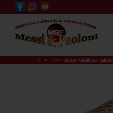
»
»
Usted está en:
Home
Catálogo
Cables