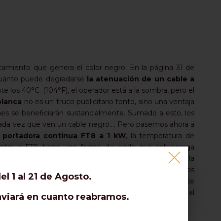
ntamiento que genera el color negro. En la página 31 de
e cuánto puede degradarse
la atenuación de un cable a
 los 40°C. (104°F), el operador está a la sombra, pero el
blanca
no es un truco publicitario tonto, sino una ventaja
ones se beneficiarán sustancialmente. Sumado a esto, los
ada vez que ven un cable negro.... Pero pasemos ahora a
n portadora continua FT8 a 1 kW
, la temperatura de
continua FT8 tiene una forma de onda que sobrecarga
ncia a la mitad. Estos son los motivos que motivaron la
 tiempo en SSB (concursos)
, (consulte la hoja de datos
l 1 al 21 de Agosto.
adimos que leyendo nuestro catálogo puede resultarte
ar parte del calor generado en el conector atornillado al
enviará en cuanto reabramos.