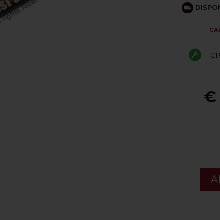
DISPON
CA
CR
€
A