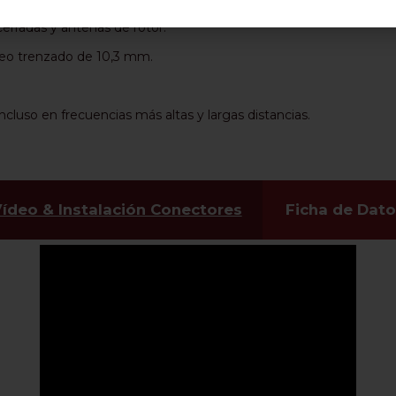
cerradas y antenas de rotor.
cleo trenzado de 10,3 mm.
ncluso en frecuencias más altas y largas distancias.
ídeo & Instalación Conectores
Ficha de Dat