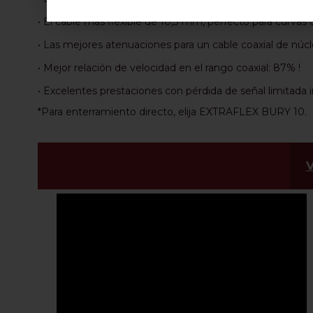
• El cable más flexible de 10,3 mm, perfecto para curvas 
• Las mejores atenuaciones para un cable coaxial de nú
• Mejor relación de velocidad en el rango coaxial: 87% !
• Excelentes prestaciones con pérdida de señal limitada i
*Para enterramiento directo, elija EXTRAFLEX BURY 10.
V