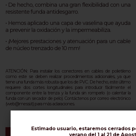
• De hecho, combina una gran flexibilidad con una
resistente funda antidesgarro.
• Hemos aplicado una capa de vaselina que ayuda
a prevenir la oxidación y la impermeabiliza.
• ¡Mejores prestaciones y atenuación para un cable
de núcleo trenzado de 10 mm!
ATENCIÓN: Para instalar los conectores en cables de polietileno
como este se deben realizar procedimientos adicionales, ya que
tiene una funda más robusta que los de PVC. De hecho, este último
requiere dos cortes longitudinales para introducir fácilmente el
componente entre la trenza y la funda sin romperlo (o calentar la
funda con un secador de pelo). Contáctenos por correo electrónico
(web@messi.it) para más aclaraciones.
Estimado usuario, estaremos cerrados p
Vídeo & Instalación Conectores
verano del 1 al 21 de Agost