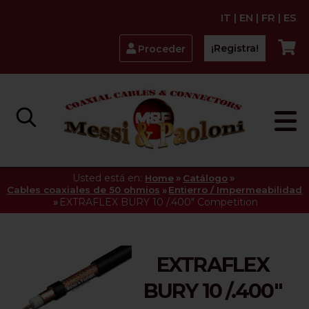
IT
|
EN
|
FR
|
ES
¡Registra!
Proceder
Usted está en:
»
»
Home
Catálogo
»
Cables coaxiales de 50 ohmios
Entierro / Impermeabilidad
»
EXTRAFLEX BURY 10 /.400" Competition
EXTRAFLEX
BURY 10 /.400"