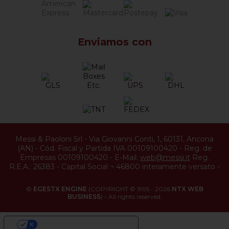
Enviamos con
Messi & Paoloni Srl
-
Via Giovanni Conti, 1
,
60131
,
Ancona
(
AN
) -
Cód. Fiscal y Partida IVA 00109100420
-
Reg. de
Empresas 00109100420
-
E-Mail:
web@messi.it
Reg.
R.E.A.: 26383
-
Capital Social ¬ 46800 interamente versato
-
©
EGESTX ENGINE
(COPYRIGHT © 1995 - 2026
NTX WEB
BUSINESS
) - All rights reserved.
YOUR PRIVACY CHOICES