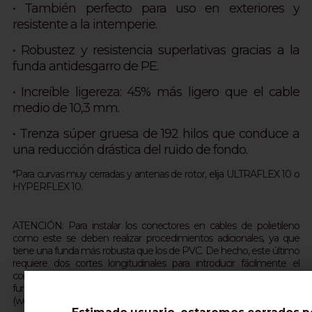
• También perfecto para uso en exteriores y
resistente a la intemperie.
• Robustez y resistencia superlativas gracias a la
funda antidesgarro de PE.
• Increíble ligereza: 45% más ligero que el cable
medio de 10,3 mm.
• Trenza súper gruesa de 192 hilos que conduce a
una reducción drástica del ruido de fondo.
*Para curvas muy cerradas y antenas de rotor, elija ULTRAFLEX 10 o
HYPERFLEX 10.
ATENCIÓN: Para instalar los conectores en cables de polietileno
como este se deben realizar procedimientos adicionales, ya que
tiene una funda más robusta que los de PVC. De hecho, este último
requiere dos cortes longitudinales para introducir fácilmente el
componente entre la trenza y la funda sin romperlo (o calentar la
funda con un secador de pelo). Contáctenos por correo electrónico
(web@messi.it) para más aclaraciones.