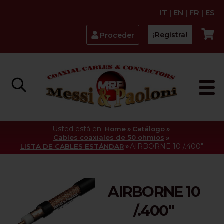
IT
|
EN
|
FR
|
ES
¡Registra!
Proceder
Usted está en:
»
»
Home
Catálogo
»
Cables coaxiales de 50 ohmios
»
AIRBORNE 10 /.400"
LISTA DE CABLES ESTÁNDAR
AIRBORNE 10
/.400"