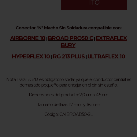
ITO
Conector "N" Macho Sin Soldadura compatible con:
AIRBORNE 10
BROAD PRO50 C
EXTRAFLEX
|
|
BURY
HYPERFLEX 10
RG 213 PLUS
ULTRAFLEX 10
|
|
Nota: Para RG213 es obligatorio soldar ya que el conductor central es
demasiado pequeño para encajar en el pin sin estaño.
Dimensiones del producto: 2,0 cm x 4,5 cm
Tamaño de llave: 17 mm y 18 mm
Código: C.N.BROAD50-SL