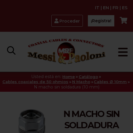
IT
|
EN
|
FR
|
ES
¡Registra!
Proceder
Usted está en:
»
»
Home
Catálogo
»
»
»
Cables coaxiales de 50 ohmios
N Macho
Cables Ø 10mm
N macho sin soldadura (10 mm)
N MACHO SIN
SOLDADURA