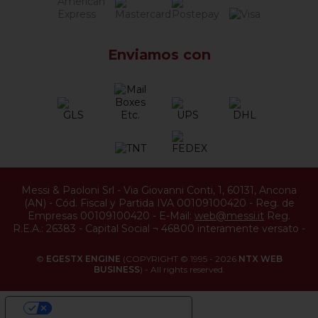
Enviamos con
Messi & Paoloni Srl
-
Via Giovanni Conti, 1
,
60131
,
Ancona
(
AN
) -
Cód. Fiscal y Partida IVA 00109100420
-
Reg. de
Empresas 00109100420
-
E-Mail:
web@messi.it
Reg.
R.E.A.: 26383
-
Capital Social ¬ 46800 interamente versato
-
©
EGESTX ENGINE
(COPYRIGHT © 1995 - 2026
NTX WEB
BUSINESS
) - All rights reserved.
YOUR PRIVACY CHOICES