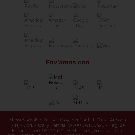
Enviamos con
Messi & Paoloni Srl
-
Via Giovanni Conti, 1
,
60131
,
Ancona
(
AN
) -
Cód. Fiscal y Partida IVA 00109100420
-
Reg. de
Empresas 00109100420
-
E-Mail:
web@messi.it
Reg.