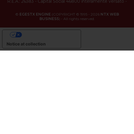
R.E.A.: 26383
-
Capital Social 46800 interamente versato
-
©
EGESTX ENGINE
(COPYRIGHT © 1995 - 2026
NTX WEB
BUSINESS
) - All rights reserved.
YOUR PRIVACY CHOICES
Notice at collection