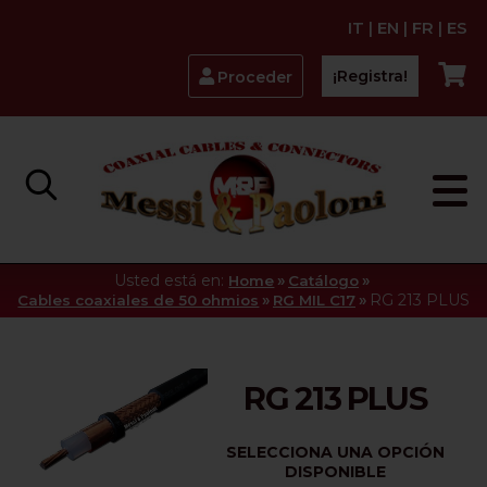
IT
|
EN
|
FR
|
ES
¡Registra!
Proceder
Usted está en:
»
»
Home
Catálogo
»
»
RG 213 PLUS
Cables coaxiales de 50 ohmios
RG MIL C17
RG 213 PLUS
SELECCIONA UNA OPCIÓN
DISPONIBLE