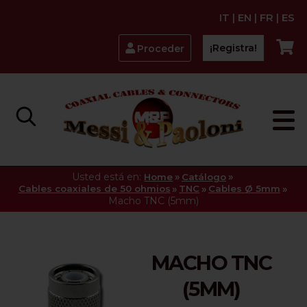
IT
|
EN
|
FR
|
ES
¡Registra!
Proceder
Usted está en:
»
»
Home
Catálogo
»
»
»
Cables coaxiales de 50 ohmios
TNC
Cables Ø 5mm
Macho TNC (5mm)
MACHO TNC
(5MM)