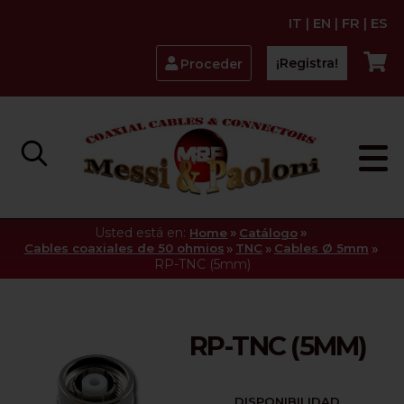
IT
|
EN
|
FR
|
ES
¡Registra!
Proceder
Usted está en:
»
»
Home
Catálogo
»
»
»
Cables coaxiales de 50 ohmios
TNC
Cables Ø 5mm
RP-TNC (5mm)
RP-TNC (5MM)
DISPONIBILIDAD