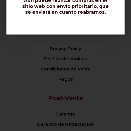
Aún puede realizar compras en el
Certificados / Normas / Calidad
sitio web con envío prioritario, que
se enviará en cuanto reabramos.
Opiniones Sobre Nosotros
Venta
Privacy Policy
Política de cookies
Condiciones de Venta
Pagos
Post-Venta
Garantía
Derecho de Retractación