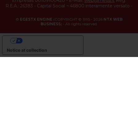
Empresas 00109100420
-
E-Mail:
web@messi.it
Reg.
R.E.A.: 26383
-
Capital Social ¬ 46800 interamente versato
-
©
EGESTX ENGINE
(COPYRIGHT © 1995 - 2026
NTX WEB
BUSINESS
) - All rights reserved.
YOUR PRIVACY CHOICES
Notice at collection