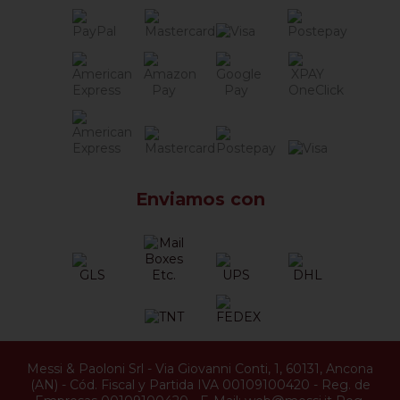
Enviamos con
Messi & Paoloni Srl
-
Via Giovanni Conti, 1
,
60131
,
Ancona
(
AN
) -
Cód. Fiscal y Partida IVA 00109100420
-
Reg. de