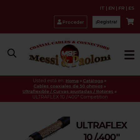
IT
|
EN
|
FR
|
ES
¡Registra!
Proceder
Usted está en:
»
»
Home
Catálogo
»
Cables coaxiales de 50 ohmios
»
Ultraflexible / Curvas ajustadas / Rotores
ULTRAFLEX 10 /.400" Competition
ULTRAFLEX
10 /.400"