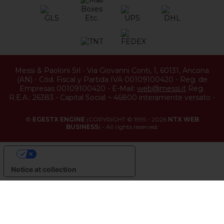
Messi & Paoloni Srl
-
Via Giovanni Conti, 1
,
60131
,
Ancona
(
AN
) -
Cód. Fiscal y Partida IVA 00109100420
-
Reg. de
Empresas 00109100420
-
E-Mail:
web@messi.it
Reg.
R.E.A.: 26383
-
Capital Social ¬ 46800 interamente versato
-
©
EGESTX ENGINE
(COPYRIGHT © 1995 - 2026
NTX WEB
BUSINESS
) - All rights reserved.
YOUR PRIVACY CHOICES
Notice at collection