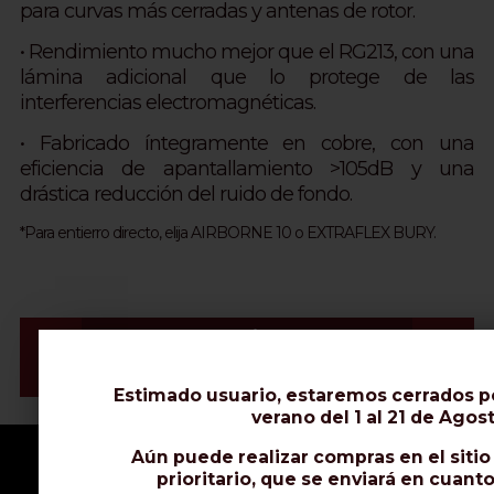
para curvas más cerradas y antenas de rotor.
• Rendimiento mucho mejor que el RG213, con una
lámina adicional que lo protege de las
interferencias electromagnéticas.
• Fabricado íntegramente en cobre, con una
eficiencia de apantallamiento >105dB y una
drástica reducción del ruido de fondo.
*Para entierro directo, elija AIRBORNE 10 o EXTRAFLEX BURY.
Vídeo & Instalación Conectores
Ficha de Datos
Estimado usuario, estaremos cerrados p
verano del 1 al 21 de Agost
Aún puede realizar compras en el siti
prioritario, que se enviará en cuant