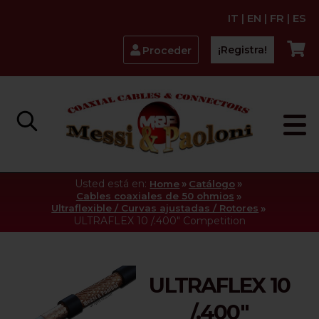
IT
|
EN
|
FR
|
ES
¡Registra!
Proceder
Usted está en:
»
»
Home
Catálogo
»
Cables coaxiales de 50 ohmios
»
Ultraflexible / Curvas ajustadas / Rotores
ULTRAFLEX 10 /.400" Competition
ULTRAFLEX 10
/.400"