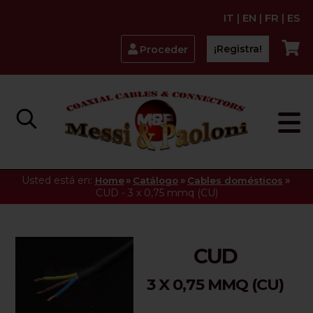
IT
|
EN
|
FR
|
ES
¡Registra!
Proceder
Usted está en:
»
»
»
Home
Catálogo
Cables domésticos
CUD - 3 x 0,75 mmq (CU)
CUD
3 X 0,75 MMQ (CU)