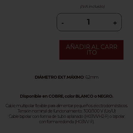
(IVA incluido)
-
+
AÑADIR AL CARR
ITO
DIÁMETRO EXT.MÁXIMO
: 6,2mm
Disponible en COBRE, color BLANCO o NEGRO.
Cable multipolar flexible para alimentar pequeños electrodomésticos.
Tensión nominal de funcionamiento: 300/300 V (Uo/U)
Cable bipolar con forma de tubo aplanado (H03VVH2-F) o tripolar
con forma redonda (H03VV-F).