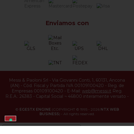
Enviamos con
Messi & Paoloni Srl
-
Via Giovanni Conti, 1
,
60131
,
Ancona
(
AN
) -
Cód. Fiscal y Partida IVA 00109100420
-
Reg. de
Empresas 00109100420
-
E-Mail:
web@messi.it
Reg.
R.E.A.: 26383
-
Capital Social ¬ 46800 interamente versato
-
©
EGESTX ENGINE
(COPYRIGHT © 1995 - 2026
NTX WEB
BUSINESS
) - All rights reserved.
YOUR PRIVACY CHOICES