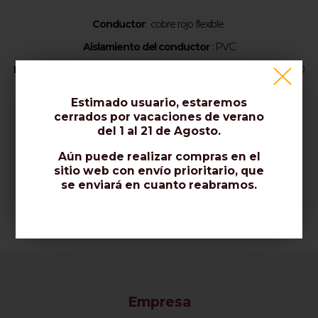
Conductor
: cobre rojo flexible
Aislamiento del conductor
: PVC
Revestimiento exterior
: PVC ignífugo, blanco o negro - CEI 20-20
Sección nominal
: 3 x 0,75 mmq
Estimado usuario, estaremos
cerrados por vacaciones de verano
del 1 al 21 de Agosto.
Embalaje estándar: 100 m de madejas retractiladas
Aún puede realizar compras en el
sitio web con envío prioritario, que
se enviará en cuanto reabramos.
Empresa