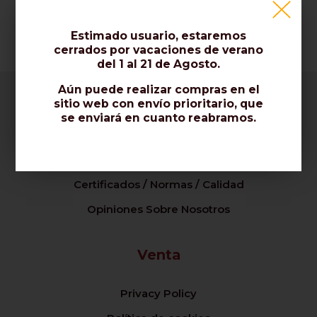
Estimado usuario, estaremos
cerrados por vacaciones de verano
del 1 al 21 de Agosto.
Aún puede realizar compras en el
sitio web con envío prioritario, que
se enviará en cuanto reabramos.
Empresa
Sobre nosotros / Contáctenos
Certificados / Normas / Calidad
Opiniones Sobre Nosotros
Venta
Privacy Policy