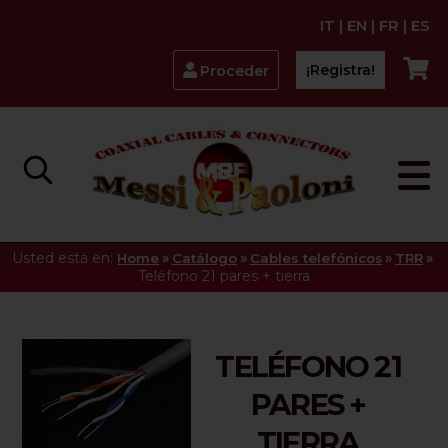
IT
|
EN
|
FR
|
ES
¡Registra!
Proceder
Usted está en:
»
»
»
»
Home
Catálogo
Cables telefónicos
TRR
Teléfono 21 pares + tierra
TELÉFONO 21
PARES +
TIERRA