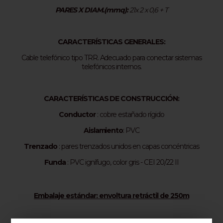
PARES X DIAM.(mmq):
21x 2 x 0,6 + T
CARACTERÍSTICAS GENERALES:
Cable telefónico tipo TRR. Adecuado para conectar sistemas
telefónicos internos.
CARACTERÍSTICAS DE CONSTRUCCIÓN:
Conductor
: cobre estañado rígido
Aislamiento
: PVC
Trenzado
: pares trenzados unidos en capas concéntricas
Funda
: PVC ignífugo, color gris - CEI 20/22 II
Embalaje estándar: envoltura retráctil de 250m