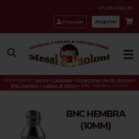
IT
|
EN
|
FR
|
ES
¡Registra!
Proceder
Usted está en:
»
»
»
Home
Catálogo
Conectores de 50 ohmios
»
»
BNC Hembra (10mm)
BNC hembra
Cables Ø 10mm
BNC HEMBRA
(10MM)