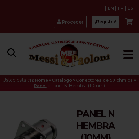
IT
|
EN
|
FR
|
ES
¡Registra!
Proceder
Usted está en:
»
»
»
Home
Catálogo
Conectores de 50 ohmios
»
Panel N Hembra (10mm)
Panel
PANEL N
HEMBRA
(10MM)