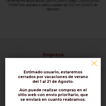
Dimensiones del producto: 2,5cm x 3,9cm Código: C.N.BROAD50-
FPAN *Solo aplicable a cables coaxiales de 10,3 mm (0,400") de
diámetro
Empresa
Sobre nosotros / Contáctenos
Estimado usuario, estaremos
Certificados / Normas / Calidad
cerrados por vacaciones de verano
del 1 al 21 de Agosto.
Opiniones Sobre Nosotros
Aún puede realizar compras en el
sitio web con envío prioritario, que
Venta
se enviará en cuanto reabramos.