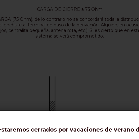
CARGA DE CIERRE a 75 Ohm
GA (75 Ohm), de lo contrario no se concordará toda la distribuci
 enchufe al terminal de paso de la derivación. Alguien, en ocasion
jos, centralita pequeña, antena rota, etc.). Si es cierto que en e
sistema se verá comprometido.
staremos cerrados por vacaciones de verano de