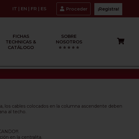
IT
|
EN
|
FR
|
ES
Proceder
¡Registra!
FICHAS
SOBRE
TECHNICAS &
NOSOTROS
CATÁLOGO
⭐ ⭐ ⭐ ⭐ ⭐
tema, los cables colocados en la columna ascendente deben
ana al techo.
ANDO!!!.
ón en la centralita.