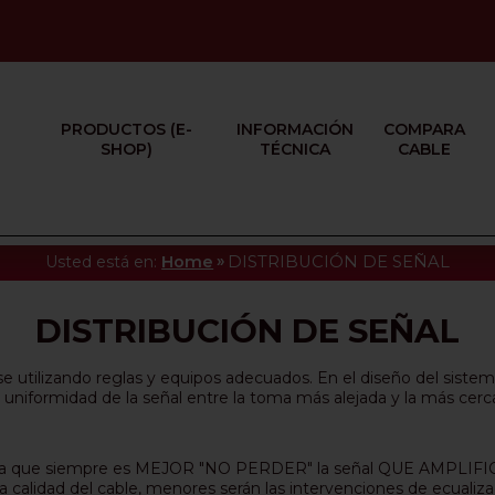
PRODUCTOS (E-
INFORMACIÓN
COMPARA
SHOP)
TÉCNICA
CABLE
»
Usted está en:
Home
DISTRIBUCIÓN DE SEÑAL
DISTRIBUCIÓN DE SEÑAL
rse utilizando reglas y equipos adecuados. En el diseño del sis
a uniformidad de la señal entre la toma más alejada y la más cerc
a que siempre es MEJOR "NO PERDER" la señal QUE AMPLIFIC
 calidad del cable, menores serán las intervenciones de ecualizaci