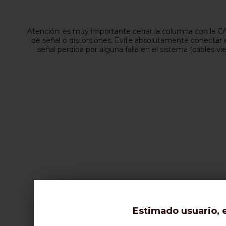
Atención: es muy importante cerrar la columna con la CAR
de señal o distorsiones. Evite absolutamente conectar el
señal perdida por alguna falla en el sistema (cables vie
Estimado usuario, e