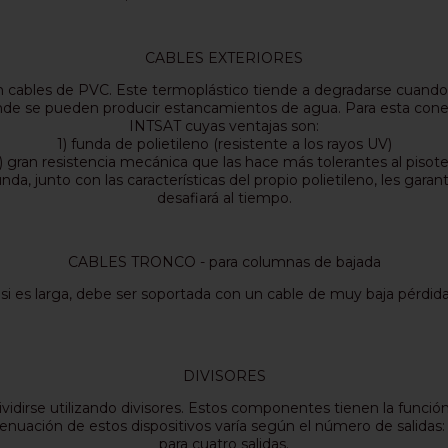
CABLES EXTERIORES
an cables de PVC. Este termoplástico tiende a degradarse cuand
 se pueden producir estancamientos de agua. Para esta conexió
INTSAT cuyas ventajas son:
1) funda de polietileno (resistente a los rayos UV)
) gran resistencia mecánica que las hace más tolerantes al pisot
funda, junto con las características del propio polietileno, les g
desafiará al tiempo.
CABLES TRONCO - para columnas de bajada
 es larga, debe ser soportada con un cable de muy baja pérdida
DIVISORES
idirse utilizando divisores. Estos componentes tienen la función d
nuación de estos dispositivos varía según el número de salidas:
para cuatro salidas.