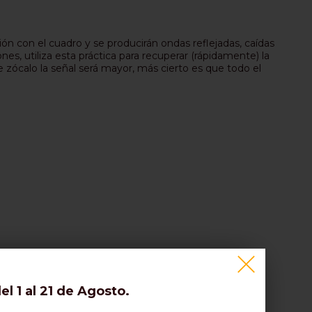
ón con el cuadro y se producirán ondas reflejadas, caídas
es, utiliza esta práctica para recuperar (rápidamente) la
ste zócalo la señal será mayor, más cierto es que todo el
l 1 al 21 de Agosto.