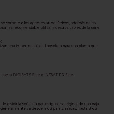
o se somete a los agentes atmosféricos, además no es
n es recomendable utilizar nuestros cables de la serie
eo
arantizan una impermeabilidad absoluta para una planta que
 como DIGISAT 5 Elite o INTSAT 110 Elite.
e dividir la señal en partes iguales, originando una baja
 generalmente va desde 4 dB para 2 salidas, hasta 8 dB