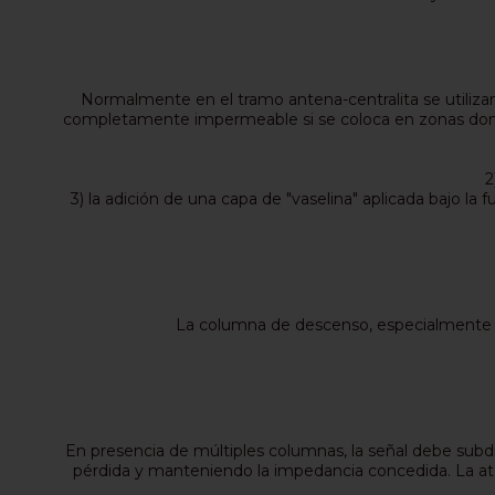
Normalmente en el tramo antena-centralita se utiliz
completamente impermeable si se coloca en zonas donde
2
3) la adición de una capa de "vaselina" aplicada bajo la 
La columna de descenso, especialmente si
En presencia de múltiples columnas, la señal debe subdiv
pérdida y manteniendo la impedancia concedida. La ate