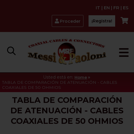
IT
|
EN
|
FR
|
ES
¡Registra!
Proceder
Usted está en:
»
Home
TABLA DE COMPARACIÓN DE ATENUACIÓN - CABLES
COAXIALES DE 50 OHMIOS
TABLA DE COMPARACIÓN
DE ATENUACIÓN - CABLES
COAXIALES DE 50 OHMIOS