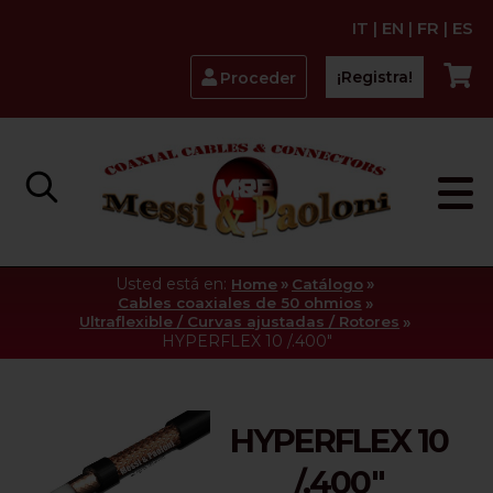
IT
|
EN
|
FR
|
ES
¡Registra!
Proceder
Usted está en:
»
»
Home
Catálogo
»
Cables coaxiales de 50 ohmios
»
Ultraflexible / Curvas ajustadas / Rotores
HYPERFLEX 10 /.400"
HYPERFLEX 10
/.400"