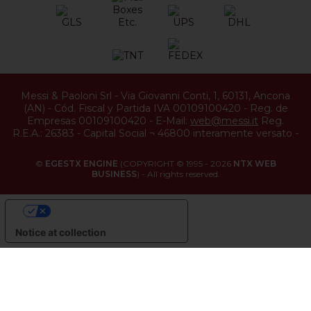
Messi & Paoloni Srl
-
Via Giovanni Conti, 1
,
60131
,
Ancona
(
AN
) -
Cód. Fiscal y Partida IVA 00109100420
-
Reg. de
Empresas 00109100420
-
E-Mail:
web@messi.it
Reg.
R.E.A.: 26383
-
Capital Social ¬ 46800 interamente versato
-
©
EGESTX ENGINE
(COPYRIGHT © 1995 - 2026
NTX WEB
BUSINESS
) - All rights reserved.
YOUR PRIVACY CHOICES
Notice at collection