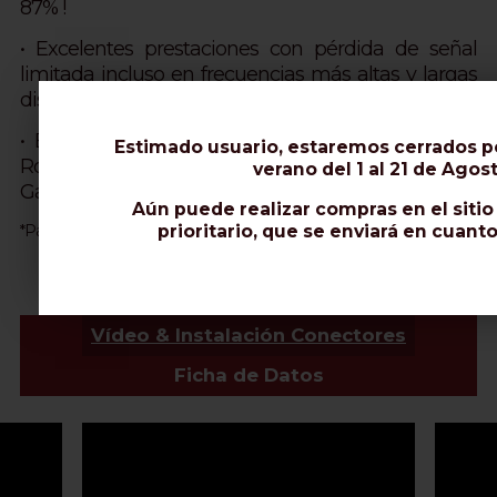
87% !
• Excelentes prestaciones con pérdida de señal
limitada incluso en frecuencias más altas y largas
distancias.
• El mejor cable para extensión de señal Wi-Fi,
Estimado usuario, estaremos cerrados p
Router, 2G-5G, Hotspot, protocolo LoRaWAN,
verano del 1 al 21 de Agost
Gateway IoT.
Aún puede realizar compras en el siti
prioritario, que se enviará en cuant
*Para entierro directo, elija AIRBORNE 10 o EXTRAFLEX BURY.
Vídeo & Instalación Conectores
Ficha de Datos