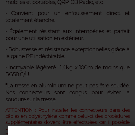
mobiles et portables, QRP, CB Radio, etc.
• Convient pour un enfouissement direct et
totalement étanche.
• Également résistant aux intempéries et parfait
pour une utilisation en extérieur.
• Robustesse et résistance exceptionnelles grâce à
la gaine PE indéchirable.
• Incroyable légèreté : 1,4Kg x 100m de moins que
RG58 C/U.
*La tresse en aluminium ne peut pas être soudée.
Nos connecteurs sont conçus pour éviter la
soudure sur la tresse.
ATTENTION : Pour installer les connecteurs dans des
câbles en polyéthylène comme celui-ci, des procédures
supplémentaires doivent être effectuées, car il possède
une gaine plus robuste que celle en PVC. Cette dernière
nécessite en effet deux coupes longitudinales pour