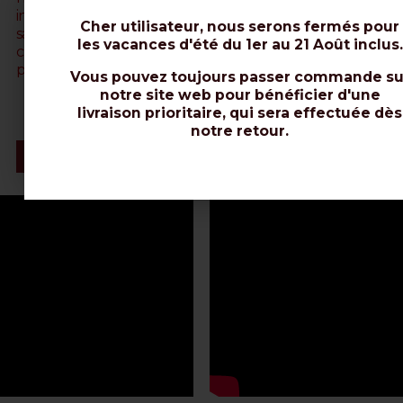
insérer facilement le composant entre la tresse et la gaine
Cher utilisateur, nous serons fermés pour
sans la casser (ou chauffer la gaine avec un sèche-
les vacances d'été du 1er au 21 Août inclus.
cheveux). Contactez-nous par e-mail (web@messi.it) pour
plus de précisions.
Vous pouvez toujours passer commande su
notre site web pour bénéficier d'une
livraison prioritaire, qui sera effectuée dès
notre retour.
Vidéo & Installation du Connecteur