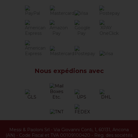
Nous expédions avec
Messi & Paoloni Srl
-
Via Giovanni Conti, 1
,
60131
,
Ancona
(
AN
) -
Code Fiscal et TVA 00109100420
-
Reg. des sociétés