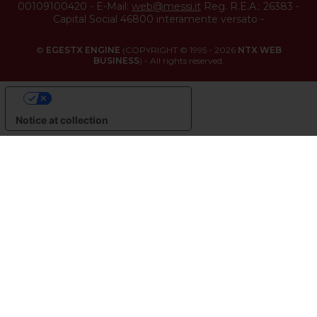
00109100420
-
E-Mail:
web@messi.it
Reg. R.E.A.: 26383
-
Capital Social 46800 interamente versato
-
©
EGESTX ENGINE
(COPYRIGHT © 1995 - 2026
NTX WEB
BUSINESS
) - All rights reserved.
YOUR PRIVACY CHOICES
Notice at collection