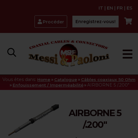
IT
|
EN
|
FR
|
ES
Enregistrez-vous!
Procéder
Vous êtes dans:
»
»
Home
Catalogue
Câbles coaxiaux 50 Ohm
»
»
AIRBORNE 5 /.200"
Enfouissement / Imperméabilité
AIRBORNE 5
/.200"