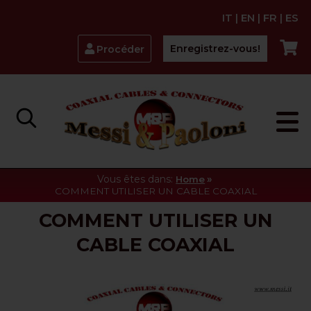
IT
|
EN
|
FR
|
ES
Enregistrez-vous!
Procéder
Vous êtes dans:
»
Home
COMMENT UTILISER UN CABLE COAXIAL
COMMENT UTILISER UN
CABLE COAXIAL