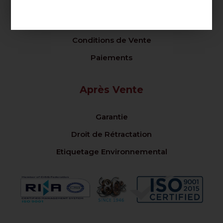
Privacy Policy
Politique de cookies
Conditions de Vente
Paiements
Après Vente
Garantie
Droit de Rétractation
Etiquetage Environnemental