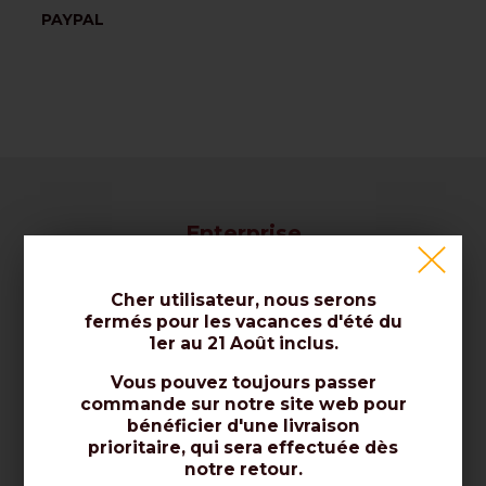
PAYPAL
Enterprise
À propos de nous / Contactez-nous
Cher utilisateur, nous serons
fermés pour les vacances d'été du
Certificats / Normes / Qualité
1er au 21 Août inclus.
Avis / À Propos de Nous
Vous pouvez toujours passer
commande sur notre site web pour
bénéficier d'une livraison
Vente
prioritaire, qui sera effectuée dès
notre retour.