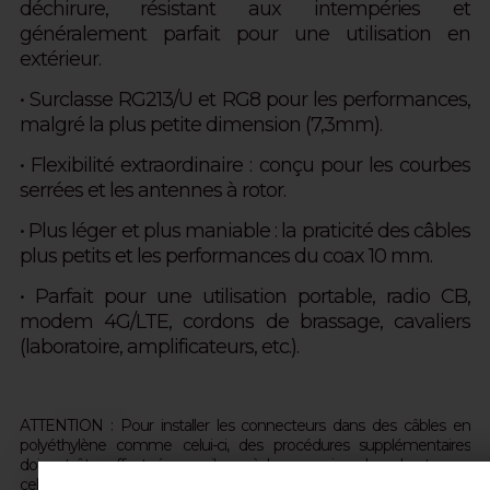
déchirure, résistant aux intempéries et
généralement parfait pour une utilisation en
extérieur.
• Surclasse RG213/U et RG8 pour les performances,
malgré la plus petite dimension (7,3mm).
• Flexibilité extraordinaire : conçu pour les courbes
serrées et les antennes à rotor.
• Plus léger et plus maniable : la praticité des câbles
plus petits et les performances du coax 10 mm.
• Parfait pour une utilisation portable, radio CB,
modem 4G/LTE, cordons de brassage, cavaliers
(laboratoire, amplificateurs, etc.).
ATTENTION : Pour installer les connecteurs dans des câbles en
polyéthylène comme celui-ci, des procédures supplémentaires
doivent être effectuées, car il possède une gaine plus robuste que
celle en PVC. Cette dernière nécessite en effet deux coupes