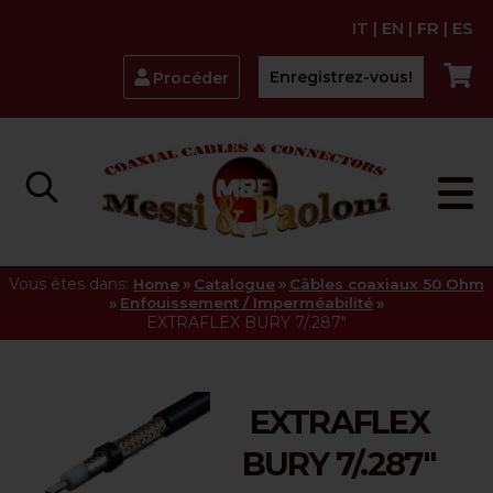
IT
|
EN
|
FR
|
ES
Enregistrez-vous!
Procéder
Vous êtes dans:
»
»
Home
Catalogue
Câbles coaxiaux 50 Ohm
»
»
Enfouissement / Imperméabilité
EXTRAFLEX BURY 7/.287"
EXTRAFLEX
BURY 7/.287"