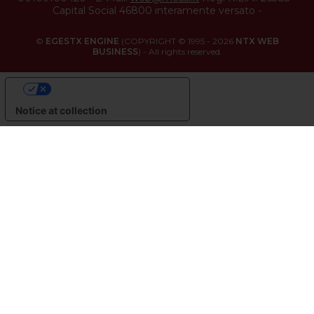
Capital Social 46800 interamente versato
-
©
EGESTX ENGINE
(COPYRIGHT © 1995 - 2026
NTX WEB
BUSINESS
) - All rights reserved.
YOUR PRIVACY CHOICES
Notice at collection