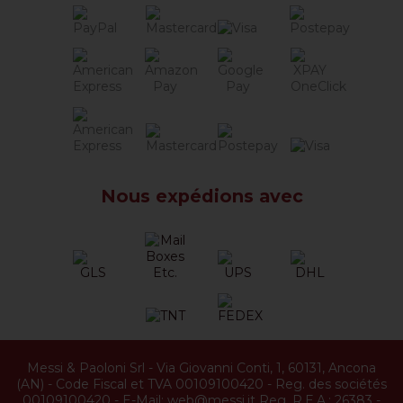
Nous expédions avec
Messi & Paoloni Srl
-
Via Giovanni Conti, 1
,
60131
,
Ancona
(
AN
) -
Code Fiscal et TVA 00109100420
-
Reg. des sociétés
00109100420
-
E-Mail:
web@messi.it
Reg. R.E.A.: 26383
-