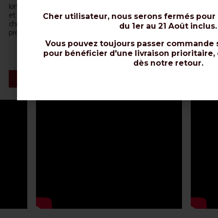
longitudinales pour insérer facilement le composant entre la tresse
et la gaine sans la casser (ou chauffer la gaine avec un sèche-
Cher utilisateur, nous serons fermés pour
cheveux). Contactez-nous par e-mail (web@messi.it) pour plus de
du 1er au 21 Août inclus.
précisions.
Vous pouvez toujours passer commande s
pour bénéficier d'une livraison prioritaire,
dès notre retour.
Vidéo & Installation du Connecteur