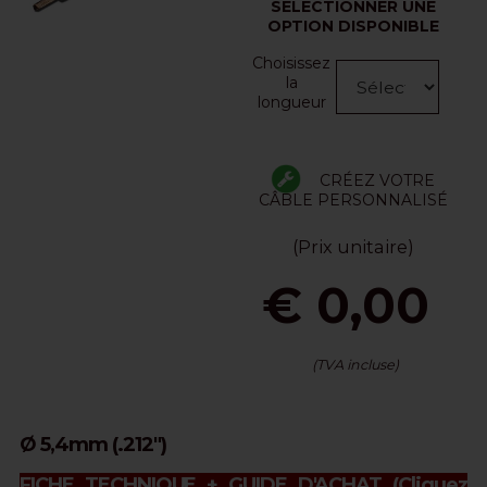
SÉLECTIONNER UNE
OPTION DISPONIBLE
Choisissez
la
longueur
CRÉEZ VOTRE
CÂBLE PERSONNALISÉ
(Prix unitaire)
€ 0,00
(TVA incluse)
Ø 5,4mm (.212")
FICHE TECHNIQUE + GUIDE D'ACHAT
(Cliquez