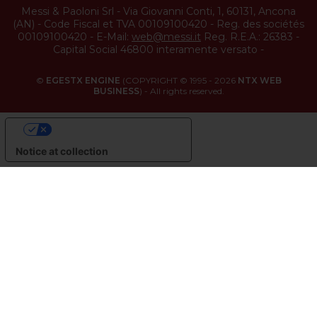
Messi & Paoloni Srl
-
Via Giovanni Conti, 1
,
60131
,
Ancona
(
AN
) -
Code Fiscal et TVA 00109100420
-
Reg. des sociétés
00109100420
-
E-Mail:
web@messi.it
Reg. R.E.A.: 26383
-
Capital Social 46800 interamente versato
-
©
EGESTX ENGINE
(COPYRIGHT © 1995 - 2026
NTX WEB
BUSINESS
) - All rights reserved.
YOUR PRIVACY CHOICES
Notice at collection