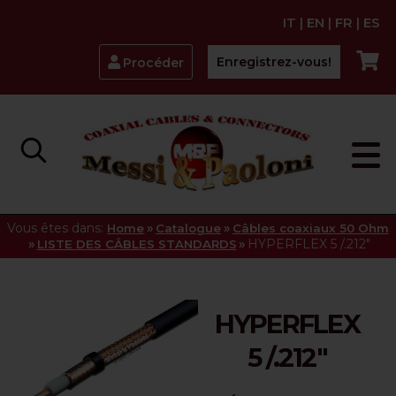
IT
|
EN
|
FR
|
ES
Enregistrez-vous!
Procéder
Vous êtes dans:
»
»
Home
Catalogue
Câbles coaxiaux 50 Ohm
»
»
HYPERFLEX 5 /.212"
LISTE DES CÂBLES STANDARDS
HYPERFLEX
5 /.212"