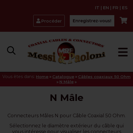
IT
|
EN
|
FR
|
ES
Enregistrez-vous!
Procéder
Vous êtes dans:
»
»
Home
Catalogue
Câbles coaxiaux 50 Ohm
»
»
N Mâle
N Mâle
Connecteurs Mâles N pour Câble Coaxial 50 Ohm.
Sélectionnez le diamètre extérieur du câble qui
vous intéresse pour visualiser les connecteurs