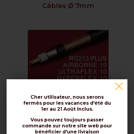
Câbles Ø 7mm
Câbles Ø 10mm
Cher utilisateur, nous serons
fermés pour les vacances d'été du
1er au 21 Août inclus.
Vous pouvez toujours passer
commande sur notre site web pour
bénéficier d'une livraison