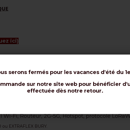
IQUE
uez ici)
ous serons fermés pour les vacances d'été du 1e
t pour les virages serrés et les antennes rotor.
 coaxial toronné de 10,3 mm.
mande sur notre site web pour bénéficier d'une
effectuée dès notre retour.
 coaxiale : 87 % !
de signal limitée même à des fréquences plus élev
nal Wi-Fi, Routeur, 2G-5G, Hotspot, protocole LoRa
 10 ou EXTRAFLEX BURY.