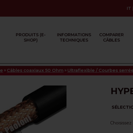
IT
PRODUITS (E-
INFORMATIONS
COMPARER
SHOP)
TECHNIQUES
CÂBLES
»
»
ue
Câbles coaxiaux 50 Ohm
Ultraflexible / Courbes serré
HYPE
SÉLECTI
Choisissez 