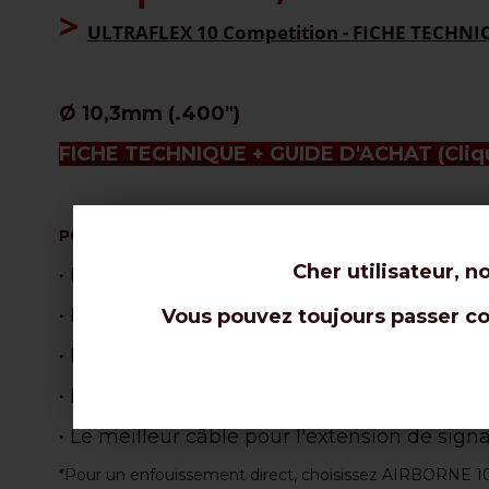
>
ULTRAFLEX 10 Competition - FICHE TECHN
Ø 10,3mm (.400")
FICHE TECHNIQUE + GUIDE D'ACHAT
(Cliq
POURQUOI CHOISIR CE CABLE :
Cher utilisateur, n
• Le câble de 10,3 mm le plus flexible, parfai
• Les meilleures atténuations pour un câble
Vous pouvez toujours passer com
• Meilleur rapport de vélocité dans la gamme
• Excellentes performances avec une perte 
• Le meilleur câble pour l'extension de sig
*Pour un enfouissement direct, choisissez AIRBORNE