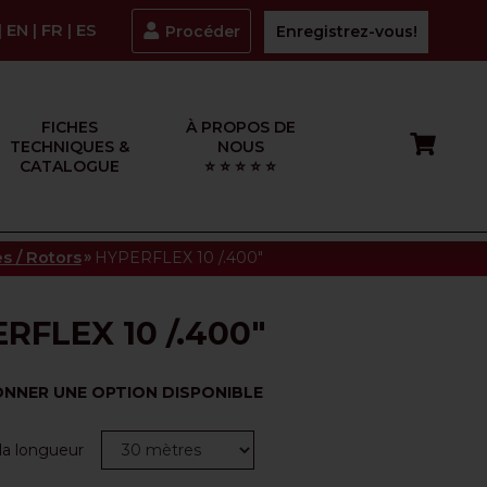
|
EN
|
FR
|
ES
Procéder
Enregistrez-vous!
FICHES
À PROPOS DE
TECHNIQUES &
NOUS
CATALOGUE
⭐ ⭐ ⭐ ⭐ ⭐
»
es / Rotors
HYPERFLEX 10 /.400"
RFLEX 10 /.400"
ONNER UNE OPTION DISPONIBLE
la longueur