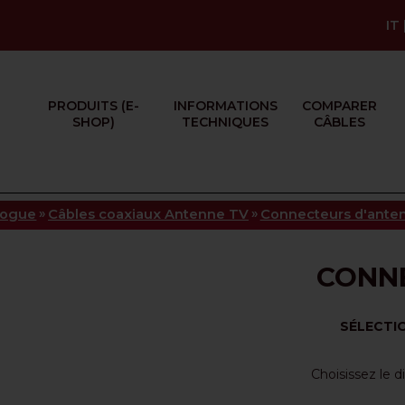
IT
PRODUITS (E-
INFORMATIONS
COMPARER
SHOP)
TECHNIQUES
CÂBLES
»
»
logue
Câbles coaxiaux Antenne TV
Connecteurs d'ante
CONNE
SÉLECTI
Choisissez le 