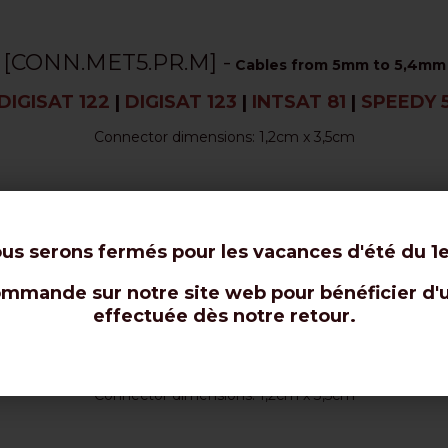
[
CONN.MET5.PR.M
] -
Cables from 5mm to 5,4mm
DIGISAT 122
|
DIGISAT 123
|
INTSAT 81
|
SPEEDY 
Connector dimensions: 1,2cm x 3,5cm
[CONN.IEC-CAP/M] -
Cables from 6mm to 6,5mm
DIGISAT 523
|
SPEEDY 6
ous serons fermés pour les vacances d'été du 1e
mande sur notre site web pour bénéficier d'une
effectuée dès notre retour.
[
CONN.MET68.PR.M
] -
Cables from 6,8mm to 7m
IGISAT 5
|
DIGISAT 823
|
INTSAT 110
|
PROSAT SILV
Connector dimensions: 1,2cm x 3,5cm