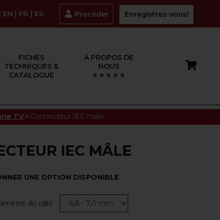
|
EN
|
FR
|
ES
Procéder
Enregistrez-vous!
FICHES
À PROPOS DE
TECHNIQUES &
NOUS
CATALOGUE
⭐ ⭐ ⭐ ⭐ ⭐
»
nne TV
Connecteur IEC mâle
CTEUR IEC MÂLE
ONNER UNE OPTION DISPONIBLE
diamètre du câbl