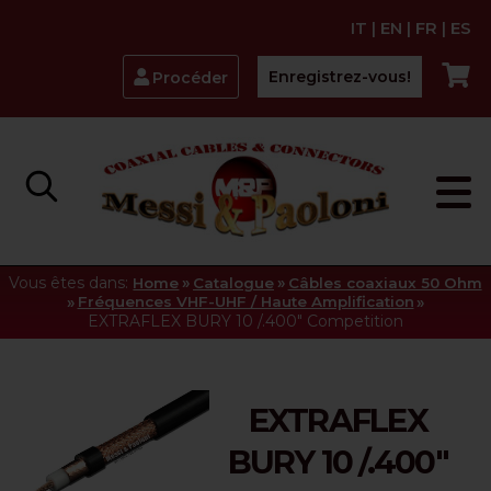
IT
|
EN
|
FR
|
ES
Enregistrez-vous!
Procéder
Vous êtes dans:
»
»
Home
Catalogue
Câbles coaxiaux 50 Ohm
»
»
Fréquences VHF-UHF / Haute Amplification
EXTRAFLEX BURY 10 /.400" Competition
EXTRAFLEX
BURY 10 /.400"