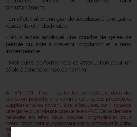
courbures serrées et antennes rotor
simultanément.
• En effet, il allie une grande souplesse à une gaine
résistante et indéchirable.
• Nous avons appliqué une couche de gelée de
pétrole qui aide à prévenir l'oxydation et la rend
imperméable.
• Meilleures performances et atténuation pour un
câble à âme toronnée de 10 mm !
ATTENTION : Pour installer les connecteurs dans des
câbles en polyéthylène comme celui-ci, des procédures
supplémentaires doivent être effectuées, car il possède
une gaine plus robuste que celle en PVC. Cette dernière
nécessite en effet deux coupes longitudinales pour
insérer facilement le composant entre la tresse et la gaine
sans la casser (ou chauffer la gaine avec un sèche-
cheveux). Contactez-nous par e-mail (web@messi.it) pour