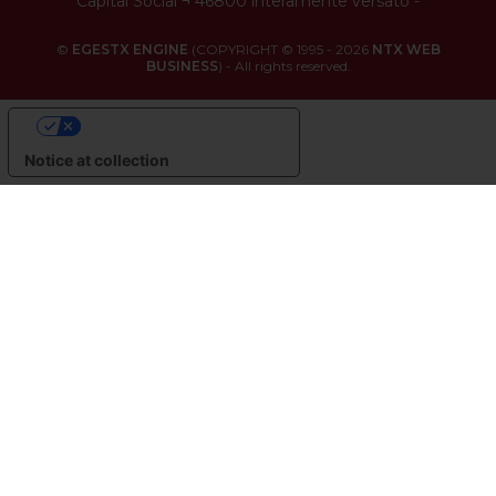
Capital Social ¬ 46800 interamente versato
-
©
EGESTX ENGINE
(COPYRIGHT © 1995 - 2026
NTX WEB
BUSINESS
) - All rights reserved.
YOUR PRIVACY CHOICES
Notice at collection