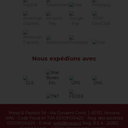
Nous expédions avec
Messi & Paoloni Srl
-
Via Giovanni Conti, 1
,
60131
,
Ancona
(
AN
) -
Code Fiscal et TVA 00109100420
-
Reg. des sociétés
00109100420
-
E-Mail:
web@messi.it
Reg. R.E.A.: 26383
-