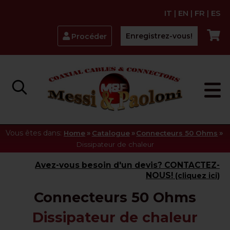
IT
|
EN
|
FR
|
ES
Enregistrez-vous!
Procéder
Vous êtes dans:
»
»
»
Home
Catalogue
Connecteurs 50 Ohms
Dissipateur de chaleur
Avez-vous besoin d'un devis? CONTACTEZ-
NOUS!
(cliquez ici)
Connecteurs 50 Ohms
Dissipateur de chaleur