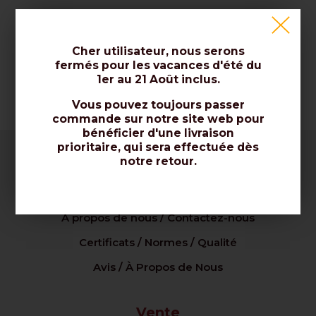
TECHNIQUE
PROLONGE LA DURÉ
DISPONIBILITÉ LIVRÉ EN 2-4 JOURS
Cher utilisateur, nous serons
fermés pour les vacances d'été du
1er au 21 Août inclus.
Vous pouvez toujours passer
commande sur notre site web pour
bénéficier d'une livraison
prioritaire, qui sera effectuée dès
notre retour.
Enterprise
À propos de nous / Contactez-nous
Certificats / Normes / Qualité
Avis / À Propos de Nous
Vente