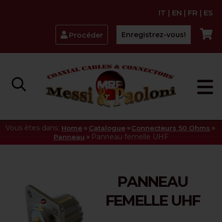
IT
|
EN
|
FR
|
ES
Enregistrez-vous!
Procéder
Vous êtes dans:
»
»
»
Home
Catalogue
Connecteurs 50 Ohms
»
Panneau femelle UHF
Panneau
PANNEAU
FEMELLE UHF