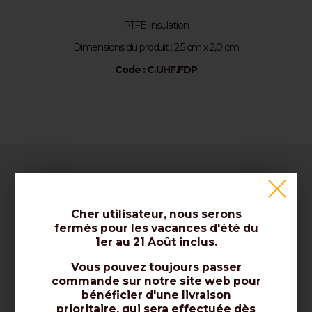
PTFE Insulation
Dimensions du produit : 2,5 cm x 2,0 cm
Code : C.UHF.FDP
Enterprise
Cher utilisateur, nous serons
fermés pour les vacances d'été du
À propos de nous / Contactez-nous
1er au 21 Août inclus.
Certificats / Normes / Qualité
Vous pouvez toujours passer
Avis / À Propos de Nous
commande sur notre site web pour
bénéficier d'une livraison
prioritaire, qui sera effectuée dès