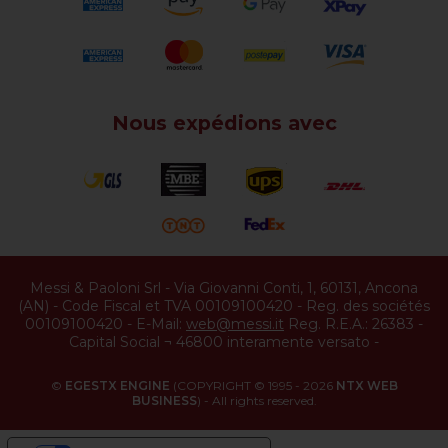
Nous expédions avec
Messi & Paoloni Srl
-
Via Giovanni Conti, 1
,
60131
,
Ancona
(
AN
) -
Code Fiscal et TVA 00109100420
-
Reg. des sociétés
00109100420
-
E-Mail:
web@messi.it
Reg. R.E.A.: 26383
-
Capital Social ¬ 46800 interamente versato
-
©
EGESTX ENGINE
(COPYRIGHT © 1995 - 2026
NTX WEB
BUSINESS
) - All rights reserved.