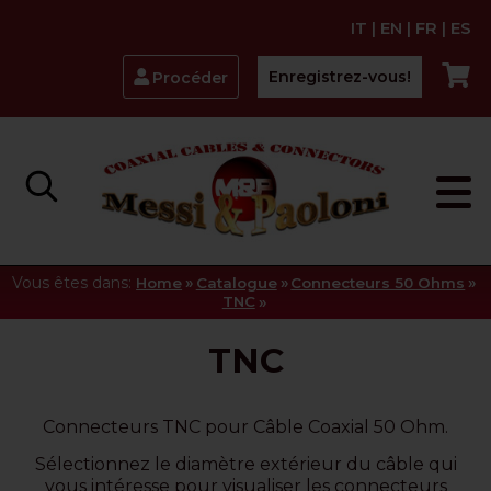
IT
|
EN
|
FR
|
ES
Enregistrez-vous!
Procéder
Vous êtes dans:
»
»
»
Home
Catalogue
Connecteurs 50 Ohms
»
TNC
TNC
Connecteurs TNC pour Câble Coaxial 50 Ohm.
Sélectionnez le diamètre extérieur du câble qui
vous intéresse pour visualiser les connecteurs