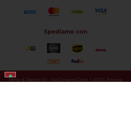
Spediamo con
Messi & Paoloni Srl
-
Via Giovanni Conti, 1
,
60131
,
Ancona
(
AN
) -
Codice Fiscale e Partita IVA 00109100420
-
Iscr.
Reg. Imprese 00109100420
-
E-Mail:
web@messi.it
Iscr.
R.E.A.: 26383
-
Capitale Sociale ¬ 46800 interamente
versato
-
©
EGESTX ENGINE
(COPYRIGHT © 1995 - 2026
NTX WEB
BUSINESS
) - All rights reserved.