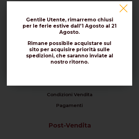
Chi Siamo / Contattaci
Gentile Utente, rimarremo chiusi
Certificati / Norme / Qualità
per le ferie estive dall'1 Agosto al 21
Agosto.
Dicono di Noi
Rimane possibile acquistare sul
sito per acquisire priorità sulle
Vendita
spedizioni, che saranno inviate al
nostro ritorno.
Privacy Policy
Politica dei Cookies
Condizioni Vendita
Pagamenti
Post-Vendita