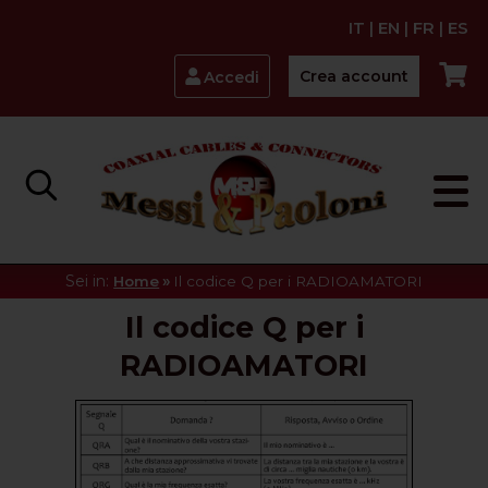
IT
|
EN
|
FR
|
ES
Crea account
Accedi
Sei in:
»
Home
Il codice Q per i RADIOAMATORI
Il codice Q per i
RADIOAMATORI