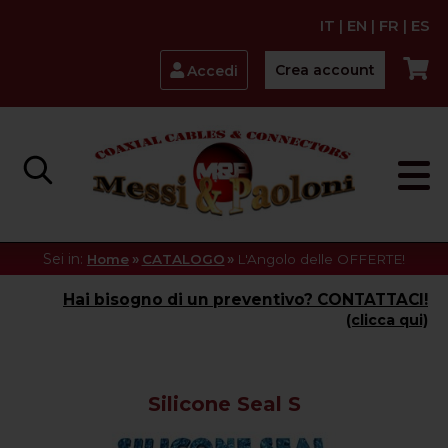
IT
|
EN
|
FR
|
ES
Crea account
Accedi
Sei in:
»
»
Home
CATALOGO
L'Angolo delle OFFERTE!
Hai bisogno di un preventivo? CONTATTACI!
(clicca qui)
Silicone Seal S