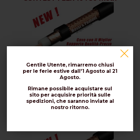
Gentile Utente, rimarremo chiusi
per le ferie estive dall'1 Agosto al 21
Agosto.
€ 100,80
Rimane possibile acquistare sul
(IVA compresa)
sito per acquisire priorità sulle
spedizioni, che saranno inviate al
nostro ritorno.
CONTEST-FLEX 10 : 20 metri