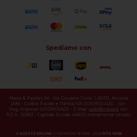
Spediamo con
Messi & Paoloni Srl
-
Via Giovanni Conti, 1
,
60131
,
Ancona
(
AN
) -
Codice Fiscale e Partita IVA 00109100420
-
Iscr.
Reg. Imprese 00109100420
-
E-Mail:
web@messi.it
Iscr.
R.E.A.: 26383
-
Capitale Sociale 46800 interamente versato
-
©
EGESTX ENGINE
(COPYRIGHT © 1995 - 2026
NTX WEB