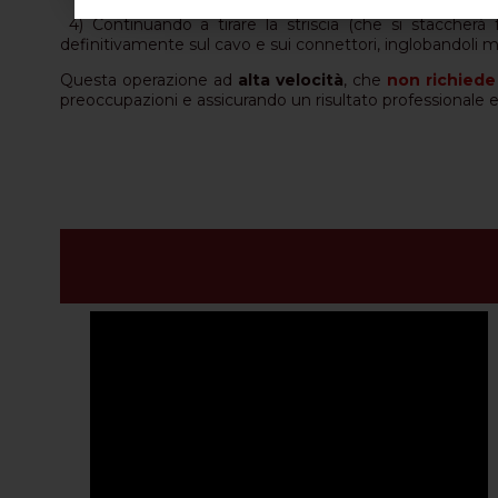
4) Continuando a tirare la striscia (che si staccherà f
definitivamente sul cavo e sui connettori, inglobandoli 
Questa operazione ad
alta velocità
, che
non richiede
preoccupazioni e assicurando un risultato professionale 