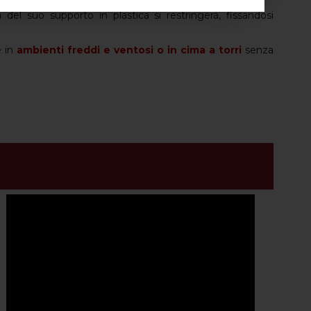
 del suo supporto in plastica si restringerà, fissandosi
e in
ambienti freddi e ventosi o in cima a torri
senza