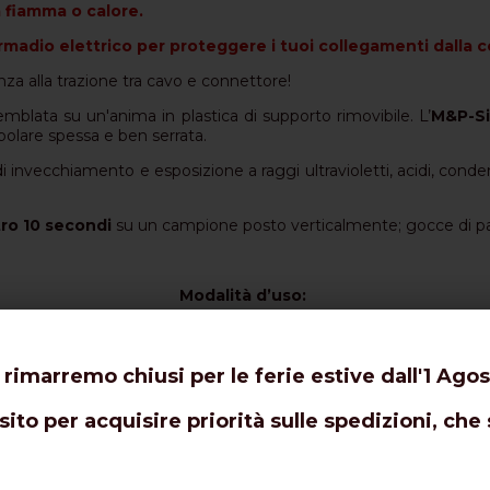
 fiamma o calore.
 armadio elettrico per proteggere i tuoi collegamenti dalla 
nza alla trazione tra cavo e connettore!
mblata su un'anima in plastica di supporto rimovibile. L’
M&P-Si
ubolare spessa e ben serrata.
invecchiamento e esposizione a raggi ultravioletti, acidi, condens
tro 10 secondi
su un campione posto verticalmente; gocce di 
Modalità d’uso:
 discendente da collegare, inserirlo all'interno dell'
M&P-Silic
 rimarremo chiusi per le ferie estive dall'1 Agos
agerare mai),
premere saldamente l’M&P-Silicone-Seal-S cont
 nella direzione opposta alla presa dell'antenna)
.
ito per acquisire priorità sulle spedizioni, che 
re la striscia sporgente che si trova all'interno di un'estremità
omma siliconica nera posta sopra l'anima in plastica, sia ben 
video sul canale YouTube® Messi & Paoloni raggiungibile a