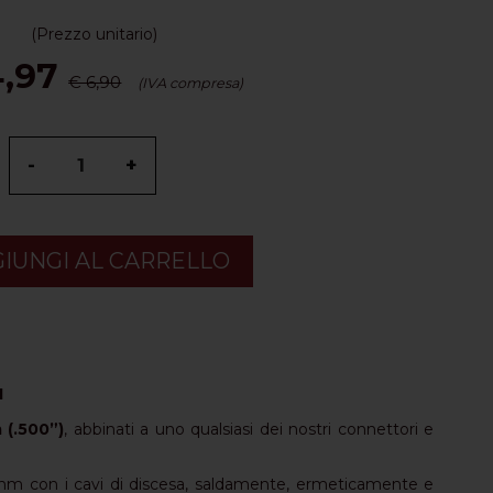
(Prezzo unitario)
4,97
€ 6,90
(IVA compresa)
-
+
IUNGI AL CARRELLO
I
 (.500”)
, abbinati a uno qualsiasi dei nostri connettori e
 ohm con i cavi di discesa, saldamente, ermeticamente e