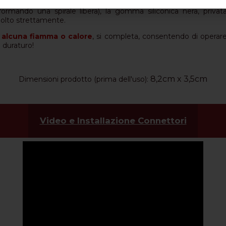
ormando una spirale libera), la gomma siliconica nera, privata
molto strettamente.
 alcuna fiamma o calore
, si completa, consentendo di operar
e duraturo!
8,2cm x 3,5cm
Dimensioni prodotto (prima dell'uso):
Video e Installazione Connettori