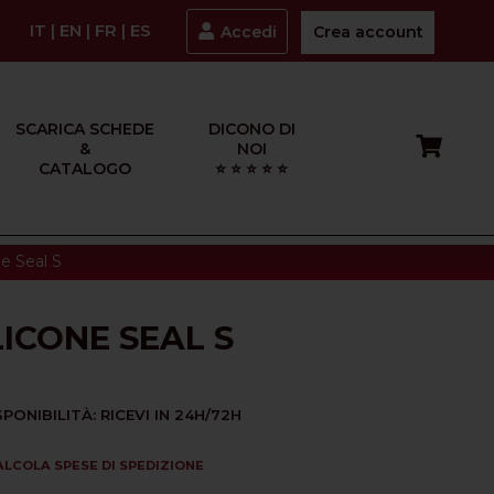
IT
|
EN
|
FR
|
ES
Accedi
Crea account
SCARICA SCHEDE
DICONO DI
&
NOI
CATALOGO
⭐ ⭐ ⭐ ⭐ ⭐
ne Seal S
LICONE SEAL S
SPONIBILITÀ: RICEVI IN 24H/72H
ALCOLA SPESE DI SPEDIZIONE