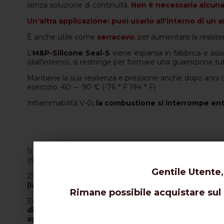
senza soluzione di continuità.
Non è necessaria alcuna
Un'altra applicazione: puoi usarlo all'interno di un
È anche utile come
serracavo
, per aumentare la resiste
L’
M&P-Silicone Seal-S
viene espansa in fabbrica e asse
(dall'interno), si restringe per formare una guarnizione t
Mantiene la sua resilienza e pressione anche dopo anni di 
esercizio -60 ～ 90 ℃ (-76 ° F 194 ° F)
Infiammabilità V-0
: la combustione si interrompe en
1) Una volta che il connettore è stato assemblato sul cavo
(fissarlo temporaneamente con un nastro adesivo).
Gentile Utente,
2) Dopo aver avvitato a fondo i due connettori, (non es
(la freccia rossa deve essere rivolta verso il basso,
Rimane possibile acquistare sul s
3) Quindi, tenendo fermo l’
M&P-Silicone-Seal-S
, tira
direzione della freccia rossa
). Assicurarsi che la g
operazione non è reversibile
.
Vedi anche il nostro 