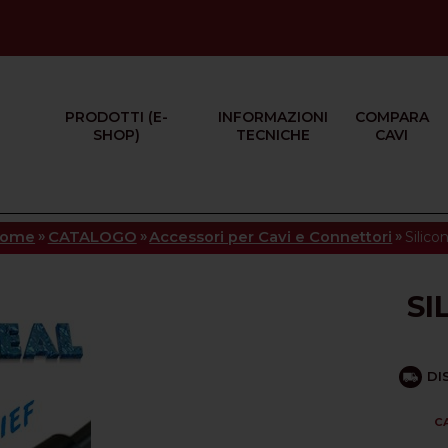
PRODOTTI (E-
INFORMAZIONI
COMPARA
SHOP)
TECNICHE
CAVI
»
»
»
ome
CATALOGO
Accessori per Cavi e Connettori
Silico
SI
DI
C