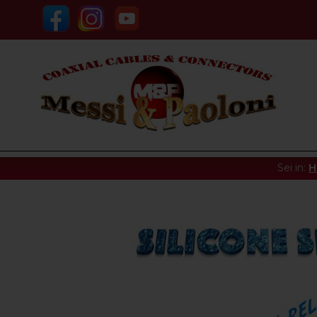
Sei in:
H