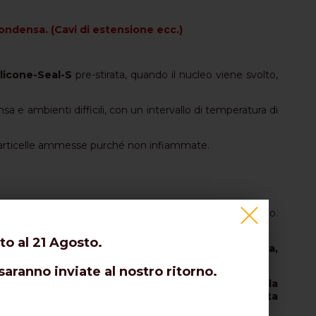
condensa. (Cavi di estensione ecc.)
licone-Seal-S
pre-stirata, quando il nucleo viene svolto,
a e ambienti difficili, con un intervallo di temperatura di
particelle ammesse purché non infiammate.
one-Seal-S
e assicurarsi che non scivoli via lungo il cavo.
to al 21 Agosto.
ro la base del connettore sporgente dell'antenna,
saranno inviate al nostro ritorno.
 dell'anima in plastica bianca di supporto (
seguendo la
centrata sui connettori da proteggere, in quanto
questa
nche tramite l’allegato QR CODE.