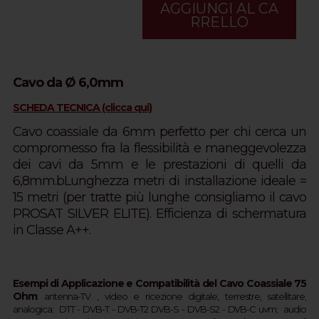
AGGIUNGI AL CA
RRELLO
Cavo da Ø 6,0mm
SCHEDA TECNICA (clicca qui)
Cavo coassiale da 6mm perfetto per chi cerca un
compromesso fra la flessibilità e maneggevolezza
dei cavi da 5mm e le prestazioni di quelli da
6,8mm.b
Lunghezza metri di installazione ideale =
15 metri (per tratte più lunghe consigliamo il cavo
PROSAT SILVER ELITE).
Efficienza di schermatura
in Classe A++.
Esempi di Applicazione e Compatibilità del Cavo Coassiale 75
Ohm
:
a
ntenna-TV ,
video e ricezione digitale, terrestre, satellitare,
analogica;
DTT - 
DVB-T - 
DVB-T2 
DVB-S - DVB-S2 - 
DVB-C 
uvm;  
audio