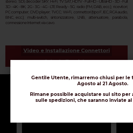
stereo; SDI, d
ecoder SKY;  
Hi-Fi; TV SAT, HDTV - Full HD -
UltraHD - 3D - Full 
3D - 4K - 8K;  2G - 3G - 4G - LTE Ready - 
5G
; 
 r
adio (FM, DAB, ecc.);  ricevitori;  
PC computer;  DVD player;  TVCC;  Wi-Fi,  connettori (tipo F, IEC, RCA audio, 
BNC, ecc.);  multi-switch,  sintonizzatore,  LNB,  attenuatore,  parabola, 
connessione Internet via cavo.
Video e Installazione Connettori
Schede Tecniche
Gentile Utente, rimarremo chiusi per le f
Agosto al 21 Agosto.
Rimane possibile acquistare sul sito per 
sulle spedizioni, che saranno inviate al