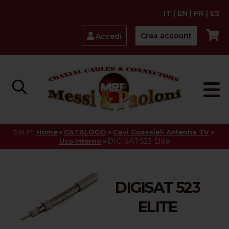
IT
|
EN
|
FR
|
ES
Crea account
Accedi
Sei in:
»
»
»
Home
CATALOGO
Cavi Coassiali Antenna TV
»
DIGISAT 523 Elite
Uso Interno
DIGISAT 523
ELITE