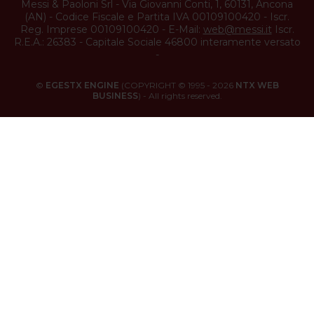
Messi & Paoloni Srl
-
Via Giovanni Conti, 1
,
60131
,
Ancona
(
AN
) -
Codice Fiscale e Partita IVA 00109100420
-
Iscr.
Reg. Imprese 00109100420
-
E-Mail:
web@messi.it
Iscr.
R.E.A.: 26383
-
Capitale Sociale 46800 interamente versato
-
©
EGESTX ENGINE
(COPYRIGHT © 1995 - 2026
NTX WEB
BUSINESS
) - All rights reserved.