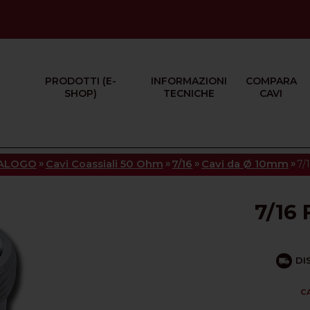
PRODOTTI (E-
INFORMAZIONI
COMPARA
SHOP)
TECNICHE
CAVI
»
»
»
»
ALOGO
Cavi Coassiali 50 Ohm
7/16
Cavi da Ø 10mm
7/
7/16
DI
C