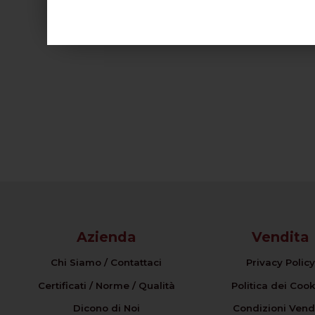
Con
AI
Azienda
Vendita
Chi Siamo / Contattaci
Privacy Policy
Certificati / Norme / Qualità
Politica dei Cook
Dicono di Noi
Condizioni Vend