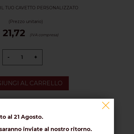
IL TUO CAVETTO PERSONALIZZATO
(Prezzo unitario)
 21,72
(IVA compresa)
-
+
IUNGI AL CARRELLO
to al 21 Agosto.
saranno inviate al nostro ritorno.