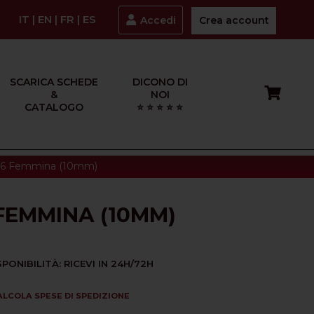
IT
|
EN
|
FR
|
ES
Accedi
Crea account
SCARICA SCHEDE
DICONO DI
&
NOI
CATALOGO
⭐ ⭐ ⭐ ⭐ ⭐
16 Femmina (10mm)
 FEMMINA (10MM)
SPONIBILITÀ: RICEVI IN 24H/72H
ALCOLA SPESE DI SPEDIZIONE