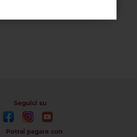
con:
Y
10
Seguici su
Potrai pagare con