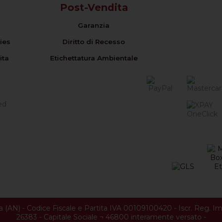
Post-Vendita
Garanzia
ies
Diritto di Recesso
ita
Etichettatura Ambientale
a
(
AN
) -
Codice Fiscale e Partita IVA 00109100420
-
Iscr. Reg. 
26383
-
Capitale Sociale ¬ 46800 interamente versato
-