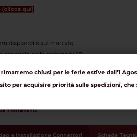
O
(clicca qui)
4mm disponibile sul mercato.
e cavo coassiale della gamma M&P.
iù strette e le antenne con rotore.
 rimarremo chiusi per le ferie estive dall'1 Agos
a gamma: 87% !
ito per acquisire priorità sulle spedizioni, che 
i intestati da laboratorio, amplificatori, ecc)
m-router 2G-5G, Hotspot.
ll'interramento
.
deo e Installazione Connettori
Schede Tecni