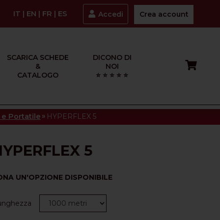
IT
|
EN
|
FR
|
ES
Accedi
Crea account
SCARICA SCHEDE
DICONO DI
&
NOI
CATALOGO
⭐ ⭐ ⭐ ⭐ ⭐
»
e Portatile
HYPERFLEX 5
HYPERFLEX 5
ONA UN'OPZIONE DISPONIBILE
Lunghezza