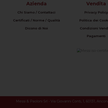
Azienda
Vendita
Chi Siamo / Contattaci
Privacy Policy
Certificati / Norme / Qualità
Politica dei Cook
Dicono di Noi
Condizioni Vend
Pagamenti
Messi & Paoloni Srl
-
Via Giovanni Conti, 1
,
60131
,
Ancon