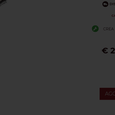
DI
C
CREA 
€ 2
AGG