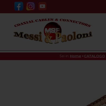
»
Sei in:
Home
CATALOGO