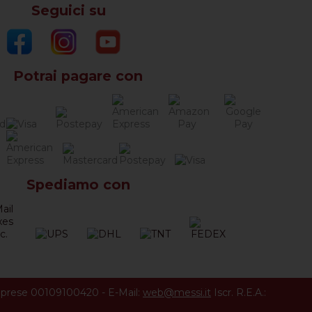
Seguici su
Potrai pagare con
Spediamo con
Imprese 00109100420
-
E-Mail:
web@messi.it
Iscr. R.E.A.: