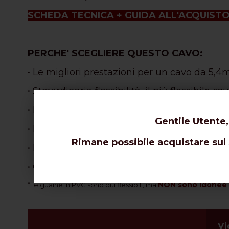
SCHEDA TECNICA + GUIDA ALL'ACQUIST
PERCHE' SCEGLIERE QUESTO CAVO:
• Le migliori prestazioni per un cavo da 5,
• Straordinaria flessibilità, il più flessibil
• Progettato specificatamente per le curve p
Gentile Utente,
• La migliore velocità di propagazione dell
Rimane possibile acquistare sul s
• Perfetto per l'uso portatile, radio CB, cavett
• Ottimo per estensione segnale Wi-Fi,
mode
NON sono idonee a
*Le guaine in PVC sono più flessibili, ma
Vi