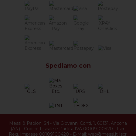
Spediamo con
Messi & Paoloni Srl
-
Via Giovanni Conti, 1
,
60131
,
Ancona
(
AN
) -
Codice Fiscale e Partita IVA 00109100420
-
Iscr.
Reg. Imprese 00109100420
-
E-Mail:
web@messi.it
Iscr.