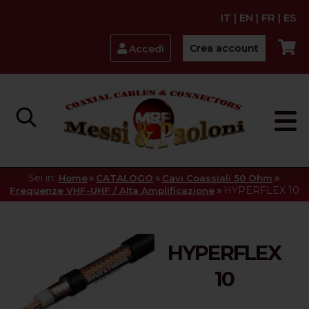
IT
|
EN
|
FR
|
ES
Crea account
Accedi
Sei in:
»
»
»
Home
CATALOGO
Cavi Coassiali 50 Ohm
»
HYPERFLEX 10
Frequenze VHF-UHF / Alta Amplificazione
HYPERFLEX
10