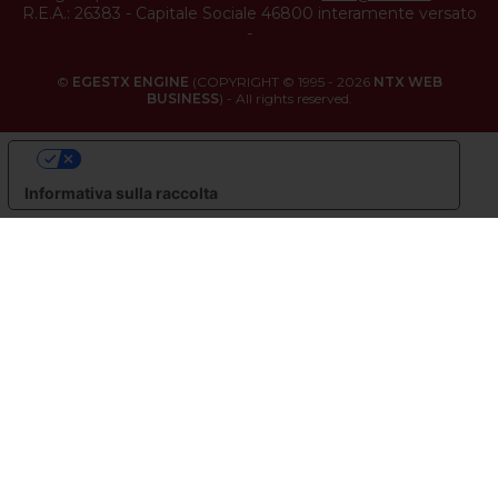
R.E.A.: 26383
-
Capitale Sociale 46800 interamente versato
-
©
EGESTX ENGINE
(COPYRIGHT © 1995 - 2026
NTX WEB
BUSINESS
) - All rights reserved.
LE TUE PREFERENZE RELATIVE ALLA PRIVACY
Informativa sulla raccolta