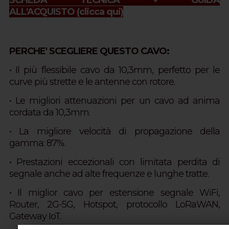
SCHEDA TECNICA + GUIDA
ALL'ACQUISTO
(clicca qui)
PERCHE' SCEGLIERE QUESTO CAVO:
• Il più flessibile cavo da 10,3mm, perfetto per le
curve più strette e le antenne con rotore.
•
Le migliori attenuazioni per un cavo ad anima
cordata da 10,3mm.
• La migliore velocità di propagazione della
gamma: 87%.
• Prestazioni eccezionali con limitata perdita di
segnale anche ad alte frequenze e lunghe tratte.
• Il miglior cavo per estensione segnale WiFi,
Router, 2G-5G, Hotspot, protocollo LoRaWAN,
Gateway IoT.