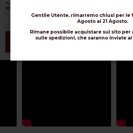
AIRBORNE
*Se è necessario l'interramento del cavo, optare per
10
EXTRAFLEX BURY
o
.
Gentile Utente, rimarremo chiusi per le f
Agosto al 21 Agosto.
Rimane possibile acquistare sul sito per 
Video e Installazione Connettori
sulle spedizioni, che saranno inviate al
Schede Tecniche