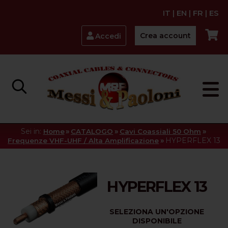
IT
|
EN
|
FR
|
ES
Crea account
Accedi
Sei in:
»
»
»
Home
CATALOGO
Cavi Coassiali 50 Ohm
»
HYPERFLEX 13
Frequenze VHF-UHF / Alta Amplificazione
HYPERFLEX 13
SELEZIONA UN'OPZIONE
DISPONIBILE