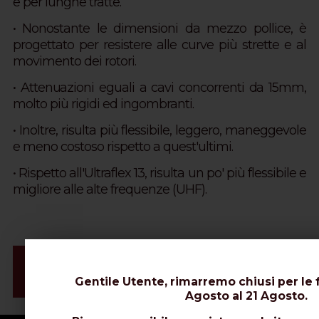
e per lunghe tratte.
• Nonostante le dimensioni da mezzo pollice, è
progettato per resistere alle curve più strette e al
movimento dei rotori.
• Attenuazioni eguali a cavi concorrenti da 15mm,
molto più rigidi ed ingombranti.
• Inoltre, risulta più flessibile, leggero, maneggevole
e meno costoso rispetto a quest'ultimi.
• Rispetto all'Ultraflex 13, risulta un po' più flessibile e
migliore alle alte frequenze (UHF).
Video e Installazione Connettori
Gentile Utente, rimarremo chiusi per le f
Schede Tecniche
Agosto al 21 Agosto.