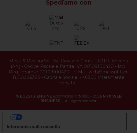
Spediamo con
Messi & Paoloni Srl
-
Via Giovanni Conti, 1
,
60131
,
Ancona
(
AN
) -
Codice Fiscale e Partita IVA 00109100420
-
Iscr.
Reg. Imprese 00109100420
-
E-Mail:
web@messi.it
Iscr.
R.E.A.: 26383
-
Capitale Sociale ¬ 46800 interamente
versato
-
©
EGESTX ENGINE
(COPYRIGHT © 1995 - 2026
NTX WEB
BUSINESS
) - All rights reserved.
LE TUE PREFERENZE RELATIVE ALLA PRIVACY
Informativa sulla raccolta