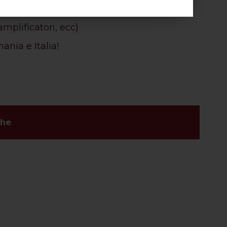
 uno da 10,3mm.
amplificatori, ecc)
nia e Italia!
che