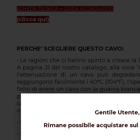
SCHEDA TECNICA + GUIDA ALL'ACQUISTO
(clicca qui)
PERCHE' SCEGLIERE QUESTO CAVO:
• Le ragioni che ci hanno spinto a creare la 
A pagina 31 del nostro catalogo, alla voce 
l'attenuazione di un cavo può degradar
raggiungono facilmente i 40°C (104°F), l'oper
fatto di avere un cavo con la guaina bianca
prestazioni dell'intero sistema. Forse il fil
cavi con guaina bianca si fondono con i cav
nero.
Gentile Utente,
•
Surclassa per prestazioni un classico RG2
Rimane possibile acquistare sul s
• Straordinaria flessibilità, p
Progettato per le