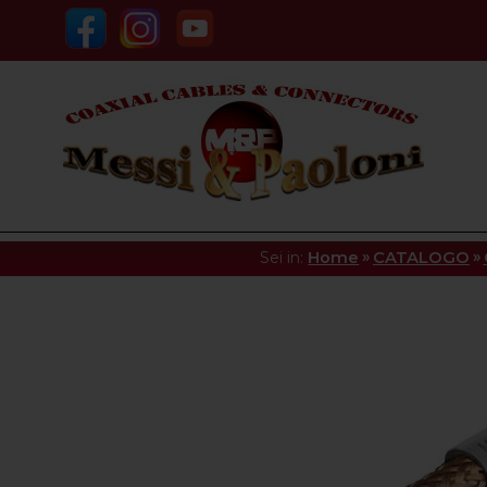
»
»
Sei in:
Home
CATALOGO