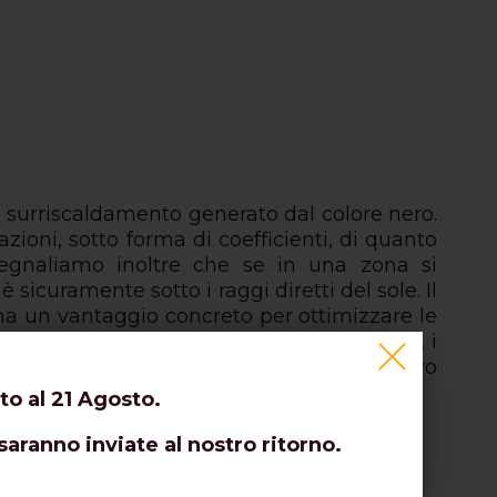
 al surriscaldamento generato dal colore nero.
ioni, sotto forma di coefficienti, di quanto
egnaliamo inoltre che se in una zona si
sicuramente sotto i raggi diretti del sole. Il
 ma un vantaggio concreto per ottimizzare le
rranno notevoli benefici. In aggiunta a ciò, i
e si allarmano ogni volta che vedono un cavo
to al 21 Agosto.
nori (7,3mm anzichè 10,3mm).
saranno inviate al nostro ritorno.