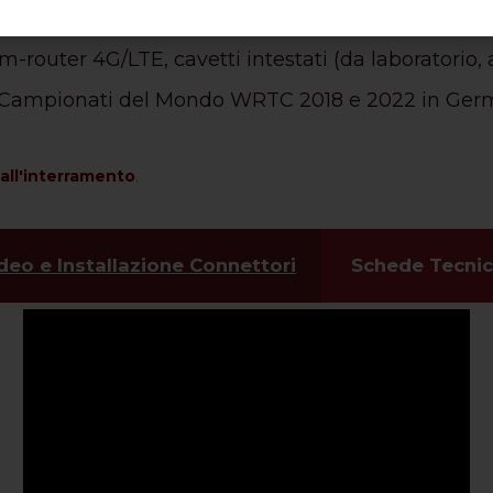
i un cavo di ridotte dimensioni e le prestazioni di
m-router 4G/LTE, cavetti intestati (da laboratorio, 
ei Campionati del Mondo WRTC 2018 e 2022 in Germa
ll'interramento
.
deo e Installazione Connettori
Schede Tecni