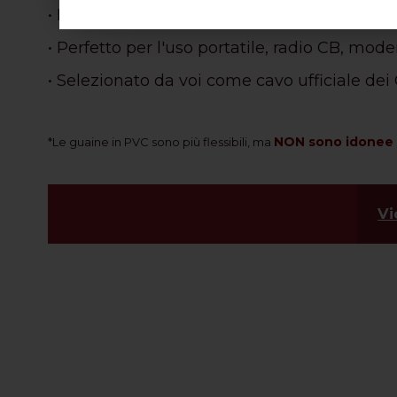
• Più leggero e maneggevole:
la praticità d
• Perfetto per l'uso portatile, radio CB, mode
• Selezionato da voi come cavo ufficiale d
NON sono idonee a
*Le guaine in PVC sono più flessibili, ma
Vi