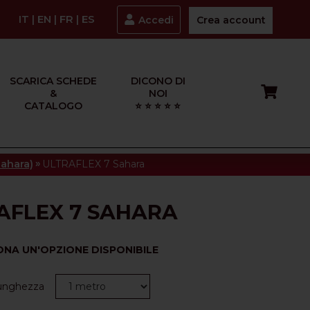
IT
|
EN
|
FR
|
ES
Accedi
Crea account
SCARICA SCHEDE
DICONO DI
&
NOI
CATALOGO
⭐ ⭐ ⭐ ⭐ ⭐
»
Sahara)
ULTRAFLEX 7 Sahara
AFLEX 7 SAHARA
ONA UN'OPZIONE DISPONIBILE
Lunghezza