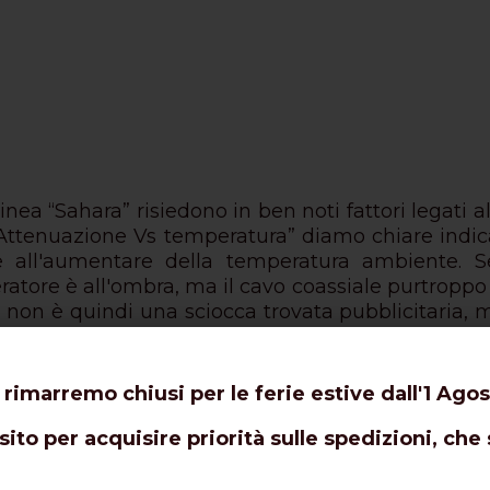
linea “Sahara” risiedono in ben noti fattori legati
“Attenuazione Vs temperatura” diamo chiare indicaz
e all'aumentare della temperatura ambiente. S
atore è all'ombra, ma il cavo coassiale purtroppo è 
 non è quindi una sciocca trovata pubblicitaria,
tro UV sarà meno efficace, ma le trasmissioni ne tra
i da 75 ohm, evitando discussioni con i vicini ch
 rimarremo chiusi per le ferie estive dall'1 Agos
13/U
o RG8
,
nonostante le sue dimensioni assai mi
ito per acquisire priorità sulle spedizioni, che 
 curve più strette e le antenne con rotore.