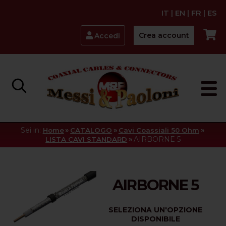
IT
|
EN
|
FR
|
ES
Crea account
Accedi
Sei in:
»
»
»
Home
CATALOGO
Cavi Coassiali 50 Ohm
»
AIRBORNE 5
LISTA CAVI STANDARD
AIRBORNE 5
SELEZIONA UN'OPZIONE
DISPONIBILE