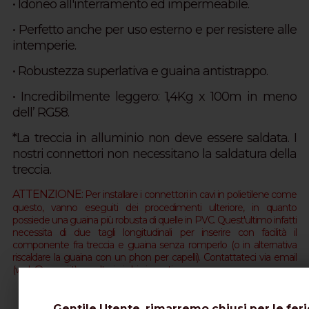
• Idoneo all'interramento ed impermeabile.
• Perfetto anche per uso esterno e per resistere alle
intemperie.
• Robustezza superlativa e guaina antistrappo.
• Incredibilmente leggero: 1,4Kg x 100m in meno
dell’ RG58.
*La treccia in alluminio non deve essere saldata. I
nostri connettori non necessitano la saldatura della
treccia.
ATTENZIONE:
Per installare i connettori in cavi in polietilene come
questo, vanno eseguiti dei procedimenti ulteriore, in quanto
possiede una guaina più robusta di quelle in PVC.
Quest'ultimo infatti
necessita di due tagli longitudinali per inserire con facilità il
componente fra treccia e guaina senza romperlo (o in alternativa
riscaldare la guaina con un phon per capelli). Contattateci via email
(web@messi.it) per ulteriori chiarimenti.
Gentile Utente, rimarremo chiusi per le feri