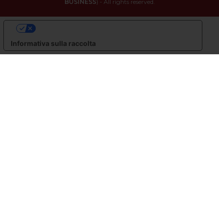
BUSINESS
) - All rights reserved.
LE TUE PREFERENZE RELATIVE ALLA PRIVACY
Informativa sulla raccolta