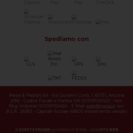
Spediamo con
Messi & Paoloni Srl
-
Via Giovanni Conti, 1
,
60131
,
Ancona
(
AN
) -
Codice Fiscale e Partita IVA 00109100420
-
Iscr.
Reg. Imprese 00109100420
-
E-Mail:
web@messi.it
Iscr.
R.E.A.: 26383
-
Capitale Sociale 46800 interamente versato
-
©
EGESTX ENGINE
(COPYRIGHT © 1995 - 2026
NTX WEB