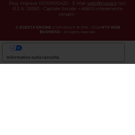
Reg. Imprese 00109100420
-
E-Mail:
web@messi.it
Iscr.
R.E.A.: 26383
-
Capitale Sociale ¬ 46800 interamente
versato
-
©
EGESTX ENGINE
(COPYRIGHT © 1995 - 2026
NTX WEB
BUSINESS
) - All rights reserved.
LE TUE PREFERENZE RELATIVE ALLA PRIVACY
Informativa sulla raccolta