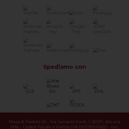
Spediamo con
Messi & Paoloni Srl
-
Via Giovanni Conti, 1
,
60131
,
Ancona
(
AN
) -
Codice Fiscale e Partita IVA 00109100420
-
Iscr.