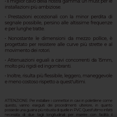
• Il miglior cavo della nostra gamma: u
n must per le
installazioni più ambiziose.
• Prestazioni eccezionali con la minor perdita di
segnale possibile, persino alle altissime frequenze
e per lunghe tratte.
• Nonostante le dimensioni da mezzo pollice, è
progettato per resistere alle curve più strette e al
movimento dei rotori.
• Attenuazioni eguali a cavi concorrenti da 15mm,
molto più rigidi ed ingombranti.
• Inoltre, risulta più flessibile, leggero, maneggevole
e meno costoso rispetto a quest'ultimi.
ATTENZIONE:
Per installare i connettori in cavi in polietilene come
questo, vanno eseguiti dei procedimenti ulteriore, in quanto
possiede una guaina più robusta di quelle in PVC.
Quest'ultimo infatti
necessita di due tagli longitudinali per inserire con facilità il