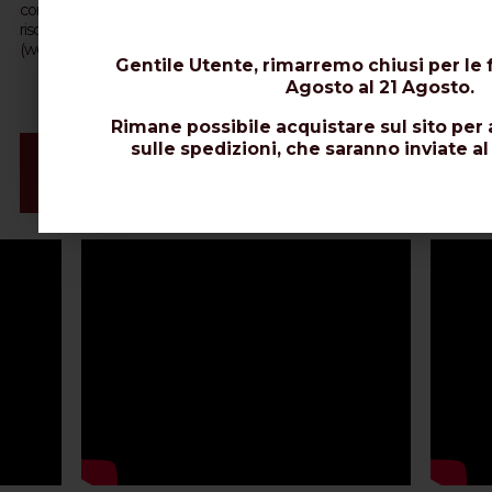
componente fra treccia e guaina senza romperlo (o in alternativa
riscaldare la guaina con un phon per capelli). Contattateci via email
(web@messi.it) per ulteriori chiarimenti.
Gentile Utente, rimarremo chiusi per le f
Agosto al 21 Agosto.
Rimane possibile acquistare sul sito per 
sulle spedizioni, che saranno inviate al
Video e Installazione Connettori
Schede Tecniche