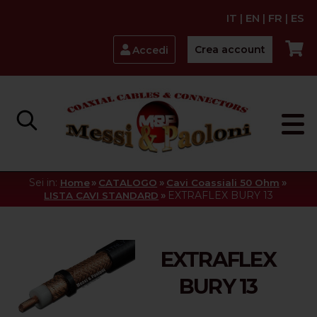
IT
|
EN
|
FR
|
ES
Crea account
Accedi
Sei in:
»
»
»
Home
CATALOGO
Cavi Coassiali 50 Ohm
»
EXTRAFLEX BURY 13
LISTA CAVI STANDARD
EXTRAFLEX
BURY 13