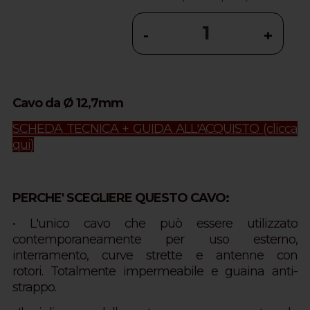
-
+
Cavo da Ø 12,7mm
SCHEDA TECNICA + GUIDA ALL'ACQUISTO
(clicca
qui)
PERCHE' SCEGLIERE QUESTO CAVO:
• L'unico cavo che può essere utilizzato
contemporaneamente per uso esterno,
interramento, curve strette e antenne con
rotori.
Totalmente impermeabile e guaina anti-
strappo.