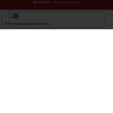
BUSINESS
) - All rights reserved.
LE TUE PREFERENZE RELATIVE ALLA PRIVACY
Informativa sulla raccolta