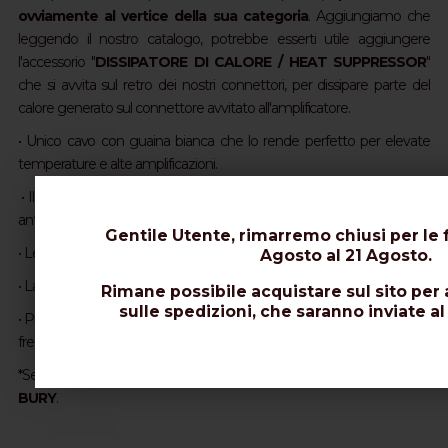
ovviamente al vertice della sua categoria
. Aggiungiamo che
leggendo il nostro catalogo, potrebbe esserti utile aggiungere
l'accessorio "
DISSIPATORE DI CALORE / HEAT SUPPRESSOR
"
che si avvita sul retro dei nostri connettori, per dissipare parte del
calore generato sul connettore avvitato all'amplificatore.
•
Unico cavo con guaina bianca che lo rende perfetto per elevate
temperature e alte amplificazioni.
• Il più flessibile cavo da 10,3mm, perfetto per le curve più strette e le
antenne con rotore.
Gentile Utente, rimarremo chiusi per le f
•
Le migliori attenuazioni per un cavo ad anima cordata da 10,3mm.
Agosto al 21 Agosto.
• La migliore velocità di propagazione della gamma: 87%.
Rimane possibile acquistare sul sito per 
sulle spedizioni, che saranno inviate al
• Prestazioni eccezionali con limitata perdita di segnale anche ad alte
frequenze e lunghe tratte.
*Se è necessario l'interramento del cavo, optare per
EXTRAFLEX
BURY
.