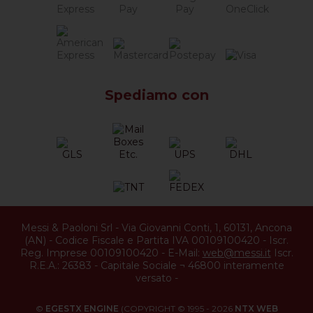
Spediamo con
Messi & Paoloni Srl
-
Via Giovanni Conti, 1
,
60131
,
Ancona
(
AN
) -
Codice Fiscale e Partita IVA 00109100420
-
Iscr.
Reg. Imprese 00109100420
-
E-Mail:
web@messi.it
Iscr.
R.E.A.: 26383
-
Capitale Sociale ¬ 46800 interamente
versato
-
©
EGESTX ENGINE
(COPYRIGHT © 1995 - 2026
NTX WEB