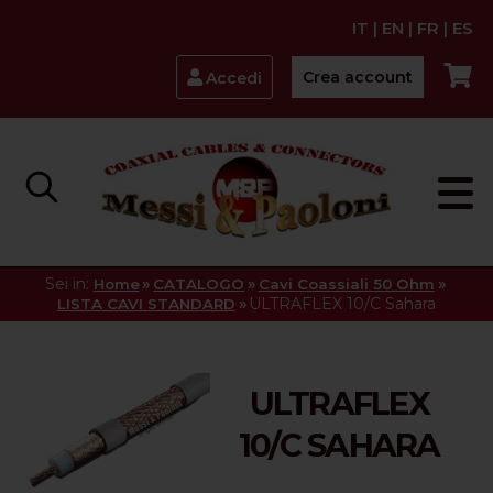
IT
|
EN
|
FR
|
ES
Crea account
Accedi
Sei in:
»
»
»
Home
CATALOGO
Cavi Coassiali 50 Ohm
»
ULTRAFLEX 10/C Sahara
LISTA CAVI STANDARD
ULTRAFLEX
10/C SAHARA