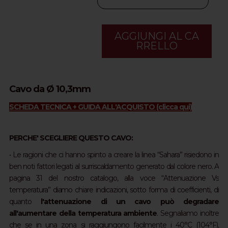
AGGIUNGI AL CA
RRELLO
Cavo da Ø 10,3mm
SCHEDA TECNICA + GUIDA ALL'ACQUISTO
(clicca qui)
PERCHE' SCEGLIERE QUESTO CAVO:
• Le ragioni che ci hanno spinto a creare la linea “Sahara” risiedono in
ben noti fattori legati al surriscaldamento generato dal colore nero. A
pagina 31 del nostro catalogo, alla voce “Attenuazione Vs
temperatura” diamo chiare indicazioni, sotto forma di coefficienti, di
quanto
l'attenuazione di un cavo può degradare
all'aumentare della temperatura ambiente
. Segnaliamo inoltre
che se in una zona si raggiungono facilmente i 40°C (104°F),