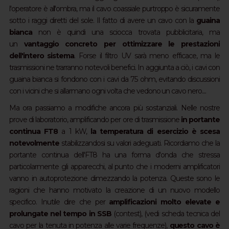
l'operatore è all'ombra, ma il cavo coassiale purtroppo è sicuramente
sotto i raggi diretti del sole. Il fatto di avere un cavo con la
guaina
bianca
non è quindi una sciocca trovata pubblicitaria, ma
un
vantaggio concreto per ottimizzare le prestazioni
dell'intero sistema
. Forse il filtro UV sarà meno efficace, ma le
trasmissioni ne trarranno notevoli benefici. In aggiunta a ciò, i cavi con
guaina bianca si fondono con i cavi da 75 ohm, evitando discussioni
con i vicini che si allarmano ogni volta che vedono un cavo nero....
Ma ora passiamo a modifiche ancora più sostanziali. Nelle nostre
prove di laboratorio, amplificando per ore di trasmissione
in portante
continua FT8
a 1 kW,
la temperatura di esercizio è scesa
notevolmente
stabilizzandosi su valori adeguati. Ricordiamo che la
portante continua dell'FT8 ha una forma d'onda che stressa
particolarmente gli apparecchi, al punto che i moderni amplificatori
vanno in autoprotezione dimezzando la potenza. Queste sono le
ragioni che hanno motivato la creazione di un nuovo modello
specifico. Inutile dire che per
amplificazioni molto elevate e
prolungate nel tempo in SSB
(contest), (vedi scheda tecnica del
cavo per la tenuta in potenza alle varie frequenze),
questo cavo è